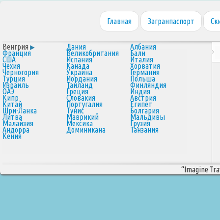
Главная
Загранпаспорт
Ск
Венгрия
Дания
Албания
Франция
Великобритания
Бали
США
Испания
Италия
Чехия
Канада
Хорватия
Черногория
Украина
Германия
Турция
Иордания
Польша
Израиль
Таиланд
Финляндия
ОАЭ
Греция
Индия
Кипр
Словакия
Австрия
Китай
Португалия
Египет
Шри-Ланка
Тунис
Болгария
Литва
Маврикий
Мальдивы
Малайзия
Мексика
Грузия
Андорра
Доминикана
Танзания
Кения
“Imagine Trav