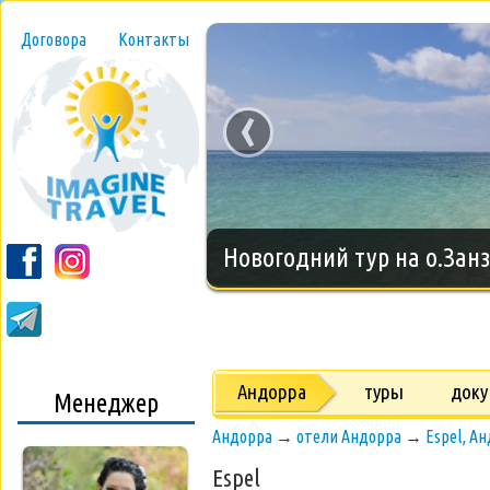
Договора
Контакты
‹
Новогодний тур на о.Занз
Андорра
туры
док
Менеджер
Андорра
→
отели Андорра
→
Espel, А
Espel