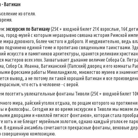
 - Ватикан
ыселение из отеля.
время.
ем:
экскурсия по Ватикану
(25€ + входной билет 21€ взрослые, 16€ дети
на, город-музей с которым неразрывно связана история Римской имп
 мира духовного, более чистого и доброго. И неудивительно, ведь вл
тво подчинено единой теме и пропитано священными таинствами. Зд
ий искусств и памятников архитектуры, хранятся реликвии христиа
 мастеров всех эпох. Захватывает дыхание величие Собора Св. Пет
а, Собор Св. Иоанна, Ватиканский (Папский) дворец и его комнаты Ра
ыми фресками работы Микеланджело, множество музеев и знаменита
тся вывод, а не потому ли такой хороший Ватикан и все произведения
красным, что есть в человеке - с верой.
м посетить увлекательные фонтаны Тиволи (25€ + входной билет 10€)
чного мира, райский уголок отдыха, по рощам которого на протяжен
ы и философы... Сегодня же во время экскурсии в Тиволи мы можем 
ыми дворцами и «виллой пятисот фонтанов», которая стала прообраз
те хоть и не блещет музейным золотом, однако каждый уголок ее пар
. В единый ансамбль сочетаются прекрасные фонтаны, вековые дер
ю совершенную композицию.