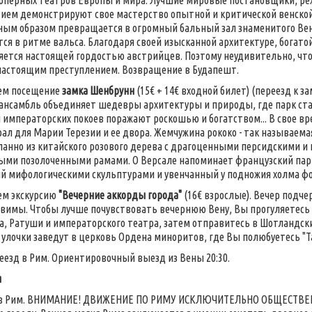
оперных театров Европы и мира. Лучшие мировые постановщики, ре
ием демонстрируют свое мастерство опытной и критической венской п
ым образом превращается в огромный бальный зал знаменитого Венс
тся в ритме вальса. Благодаря своей изысканной архитектуре, богато
яется настоящей гордостью австрийцев. Поэтому неудивительно, что
настоящим преступлением. Возвращение в Будапешт.
ем посещение
замка Шенбрунн
(15€ + 14€ входной билет) (переезд к зам
ансамбль объединяет шедевры архитектуры и природы, где парк ст
императорских покоев поражают роскошью и богатством... В свое в
ал для Марии Терезии и ее двора. Жемчужина рококо - так называема
анно из китайского розового дерева с драгоценными персидскими 
ыми позолоченными рамами. О Версале напоминает французский пар
 мифологическими скульптурами и увенчанный у подножия холма ф
ем экскурсию
"Вечерние аккорды города"
(16€ взрослые). Вечер подче
вимы. Чтобы лучше почувствовать вечернюю Вену, Вы прогуляетесь
, Ратуши и императорского театра, затем отправитесь в Шотландск
улочки заведут в церковь Ордена миноритов, где Вы полюбуетесь "Т
еезд в Рим. Ориентировочный выезд из Вены 20:30.
м
в Рим. ВНИМАНИЕ! ДВИЖЕНИЕ ПО РИМУ ИСКЛЮЧИТЕЛЬНО ОБЩЕСТВ