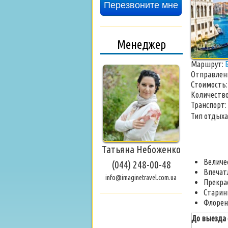
Перезвоните мне
Менеджер
Маршрут:
Отправлен
Стоимость
Количество
Транспорт:
Тип отдыха
Татьяна Небоженко
Величе
(044) 248-00-48
Впечат
info@imaginetravel.com.ua
Прекра
Старин
Флоренц
До выезда о