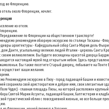
реезд во Флоренцию.
в отель около Флоренции, ночлег.
оренция
ыселение из отеля.
Флоренцию.
Передвижение по Флоренции на общественном транспорте!
комендуємо рекомендуем обзорную экскурсию по столице Тосканы - Фло
девры архитектуры - Кафедральный собор Санта-Мария дель Фьори,
 дом Данте, усыпальницу великих людей Италии - церковь Санта Кр
с своим великолепием. Вы будете восхищены красотой дворца Бардж
аходится настоящий музей под открытым небом. Здесь представле
жамолоньи. Вы также посетите Старый дворец, побываете на Понте 
 осуществит ваши желания.
время.
мо Рекомендуем экскурсию в Пизу - город падающей башни и известно
ней сохранила свой аристократизм и доброе имя, свои элегантные з
Поле Чудес) - главная площадь Пизы, на которой расположен крупный
собора Святой Марии Ассунты, падающей башни, баптистерия и кладби
свой туристический облик с повседневной жизнью, но все больше пр
цию.
зд из Флоренции, ночной переезд в Украину.