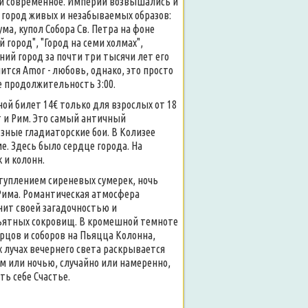
е и современное. Империи возвышались и
 город живых и незабываемых образов:
ма, купол Собора Св. Петра на фоне
 город", "Город на семи холмах",
ий город за почти три тысячи лет его
чится Amor - любовь, однако, это просто
е продолжительность 3:00.
ной билет 14€ только для взрослых от 18
т и Рим. Это самый античный
зные гладиаторские бои. В Колизее
. Здесь было сердце города. На
 и колонн.
аступлением сиреневых сумерек, ночь
Рима. Романтическая атмосфера
нит своей загадочностью и
бъятных сокровищ. В кромешной темноте
рцов и соборов на Пьяцца Колонна,
 лучах вечернего света раскрывается
ем или ночью, случайно или намеренно,
ть себе Счастье.