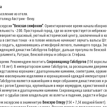
на
ыселение из отеля.
толицу Австрии - Вену.
кскурсия
"Венская симфония"
. Ориентировочное время начала обзорной 
льность - 2:00. Просторный город, где во всем чувствуется небреж
евероятно красивый, уютный исторический центр, заключенный в ко
а в светлых тонах - и в голове невольно начинают звучать вальсы Штр
 создать, вдохновившись атмосферой легкого, пьянящего города. Эк
иденцией династии Габсбургов Хофбург, дальше прогулка по Венской
арламента, Ратуши, Венской оперы и собора св. Стефана.
время. Рекомендуем посетить
Сокровищницу Габсбургов
(15€ взрослы
т 18 лет). В императорском замке Габсбургов, за роскошными дверям
едставлена коронами с драгоценными камнями, скипетрами, оружи
ми ювелирными изделиями и коронационной одеждой императоров С
Габсбургов является важнейшим в мире собранием династических и р
я с рогом Единогора, крупнейшым в мире изумрудом, единственной 
 жемчугом и драгоценными камнями. Сокровищница захватывает сво
ют о судьбах своих владельцев: их взлеты и падения, радости и беды
ем экскурсию в знаменитую
Венскую Оперу
(15€ + 7,5€ входной билет).