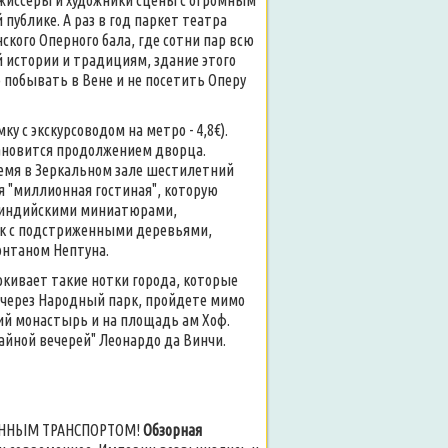
жиссеры и художники сцены с огромным
ублике. А раз в год паркет театра
кого Оперного бала, где сотни пар всю
й истории и традициям, здание этого
 побывать в Вене и не посетить Оперу
ку с экскурсоводом на метро - 4,8€).
ановится продолжением дворца.
ремя в Зеркальном зале шестилетний
я "миллионная гостиная", которую
и индийскими миниатюрами,
к с подстриженными деревьями,
онтаном Нептуна.
ркивает такие нотки города, которые
 через Народный парк, пройдете мимо
ий монастырь и на площадь ам Хоф.
айной вечерей" Леонардо да Винчи.
ЕННЫМ ТРАНСПОРТОМ!
Обзорная