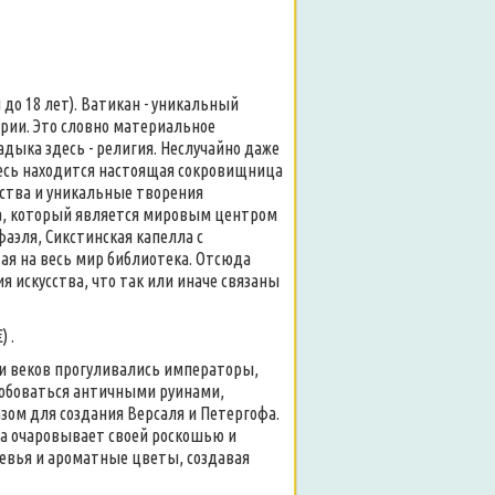
 до 18 лет). Ватикан - уникальный
ерии. Это словно материальное
адыка здесь - религия. Неслучайно даже
есь находится настоящая сокровищница
нства и уникальные творения
ра, который является мировым центром
фаэля, Сикстинская капелла с
я на весь мир библиотека. Отсюда
 искусства, что так или иначе связаны
 .
ии веков прогуливались императоры,
любоваться античными руинами,
ом для создания Версаля и Петергофа.
ка очаровывает своей роскошью и
евья и ароматные цветы, создавая