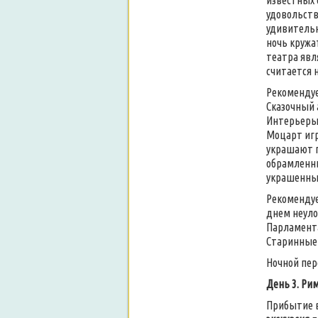
известных 
удовольств
удивительн
ночь кружа
театра явл
считается 
Рекоменду
Сказочный 
Интерьеры 
Моцарт игр
украшают п
обрамленн
украшенный
Рекоменду
днем неуло
Парламента
Старинные 
Ночной пер
День 3. Ри
Прибытие 