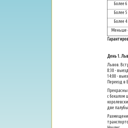
Более 6
Более 5
Более 4
Меньше 
Гарантиров
День 1. Ль
Львов. Вст
8:30 - вые
14:00 - вы
Переезд в 
Прекрасны
с бокалом 
королевски
две палубы
Размещение
транспорто
Ночлег.