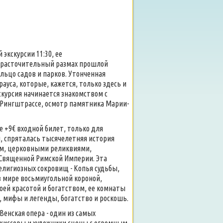
экскурсии 11:30, ее
но-расточительный размах прошлой
льцо садов и парков. Утонченная
ауса, которые, кажется, только здесь и
скурсия начинается знакомством с
 Рингштрассе, осмотр памятника Марии-
е +9€ входной билет, только для
и, спряталась тысячелетняя история
ем, церковными реликвиями,
вященной Римской Империи. Эта
елигиозных сокровищ - Копья судьбы,
в мире восьмиугольной короной,
ей красотой и богатством, ее комнаты
, мифы и легенды, богатство и роскошь.
 Венская опера - один из самых