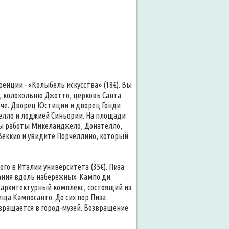
ренции - «Колыбель искусства» (18€). Вы
 колокольню Джотто, церковь Санта
оче. Дворец Юстиции и дворец Гонди
елло и лоджией Синьории. На площади
ны работы Микеланджело, Донателло,
Веккио и увидите Порчеллино, который
го в Италии университета (35€). Пиза
дания вдоль набережных. Кампо ди
 архитектурный комплекс, состоящий из
ща Кампосанто. До сих пор Пиза
евращается в город-музей. Возвращение