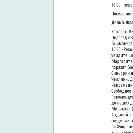
18:00 - пе
Поселение 
День 5. Фл
Завтрак. В
Переезд в 
Внимание! 
10:00 - Ре
увидите ше
Маргарита,
поразят Ва
Синьории н
Челлини, Д
непременно
Свободное 
Рекомендує
до наших д
Мираколи (
4 зданий: 
соединяет 
во Флорен
20:00 - вые