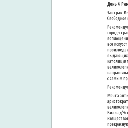
День 4. Рим
Завтрак. В
Свободное 
Рекоменду
город-стра
воплощение
все искусс
произведен
выдающихся
католицизм
великолепн
напрашивае
с самым пре
Рекомендуе
Мечта анти
аристократ
великолепн
Вилла д'Эс
изяществом
прекрасну