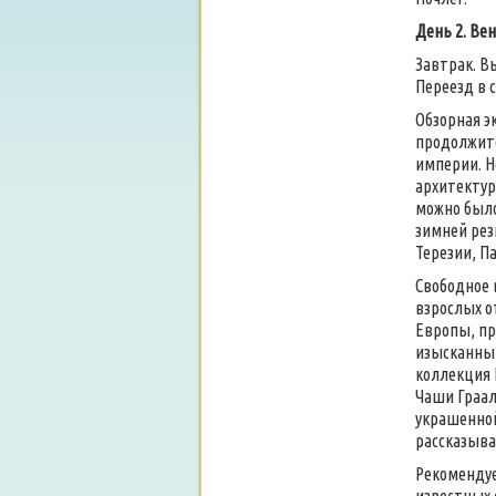
День 2. Ве
Завтрак. В
Переезд в с
Обзорная э
продолжите
империи. Н
архитектур
можно было
зимней рез
Терезии, П
Свободное 
взрослых о
Европы, пр
изысканны
коллекция 
Чаши Граал
украшенной
рассказыва
Рекоменду