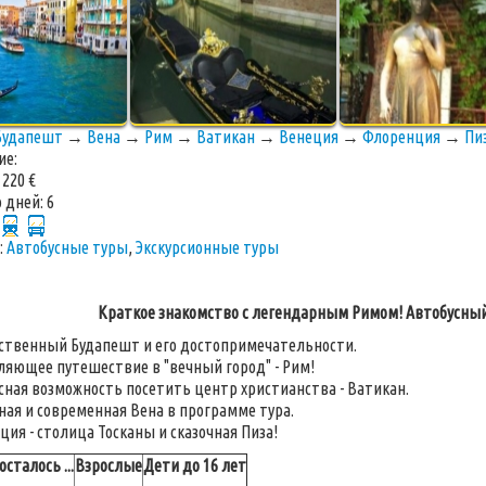
Будапешт
→
Вена
→
Рим
→
Ватикан
→
Венеция
→
Флоренция
→
Пи
ие:
:
220 €
 дней:
6
:
Автобусные туры
,
Экскурсионные туры
Краткое знакомство с легендарным Римом! Автобусный
ственный Будапешт и его достопримечательности.
ляющее путешествие в "вечный город" - Рим!
сная возможность посетить центр христианства - Ватикан.
ная и современная Вена в программе тура.
ия - столица Тосканы и сказочная Пиза!
сталось ...
Взрослые
Дети до 16 лет