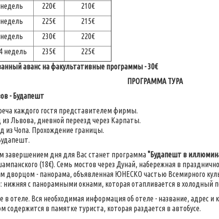
 недель
220€
210€
 недель
225€
215€
 недель
230€
220€
4 недель
235€
225€
анный аванс на факультативные программы - 30€
ПРОГРАММА ТУРА
вов - Будапешт
реча каждого гостя представителем фирмы.
зд из Львова, дневной переезд через Карпаты.
езд из Чопа. Прохождение границы.
Будапешт.
м завершением дня для Вас станет программа
"Будапешт в иллюмин
шампанского (18€). Семь мостов через Дунай, набережная в празднич
м дворцом - панорама, объявленная ЮНЕСКО частью Всемирного культ
: нижняя с панорамными окнами, которая отапливается в холодный пе
 в отеле. Вся необходимая информация об отеле - название, адрес и
м содержится в памятке туриста, которая раздается в автобусе.