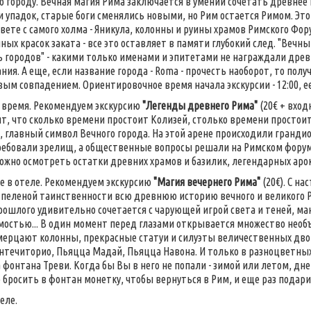
о городу. Вечная магия Рима заключается в умении сочетать древне
 упадок, старые боги сменялись новыми, но Рим остается Римом. Это
свете с самого холма - Яникула, колонны и руины храмов Римского Фору
ных красок заката - все это оставляет в памяти глубокий след. "Вечный
 городов" - какими только именами и эпитетами не награждали древн
ия. А еще, если название города - Roma - прочесть наоборот, то полу
ым совпадением. Ориентировочное время начала экскурсии - 12:00, е
 время. Рекомендуем экскурсию
"Легенды древнего Рима"
(20€ + вход
рят, что сколько времени простоит Колизей, столько времени простои
 главный символ Вечного города. На этой арене происходили грандио
ебовали зрелищ, а общественные вопросы решали на Римском форуме
жно осмотреть остатки древних храмов и базилик, легендарных арок
 в отеле. Рекомендуем экскурсию
"Магия вечернего Рима"
(20€). С н
пеленой таинственности всю древнюю историю вечного и великого 
рошлого удивительно сочетается с чарующей игрой света и теней, ма
остью... В один момент перед глазами открывается множество нео
мерцают колонны, прекрасные статуи и силуэты величественных дво
течиторио, Пьяцца Мадай, Пьяцца Навона. И только в разноцветных
а фонтана Треви. Когда бы Вы в него не попали - зимой или летом, дн
е бросить в фонтан монетку, чтобы вернуться в Рим, и еще раз подари
еле.