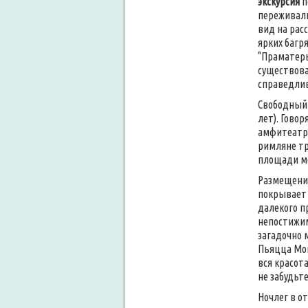
экскурсия
п
переживали
вид на рас
ярких багря
"Праматерь
существован
справедлив
Свободный
лет). Гово
амфитеатр,
римляне тр
площади мо
Размещение
покрывает 
далекого п
непостижим
загадочно 
Пьяцца Мон
вся красот
не забудьт
Ночлег в от