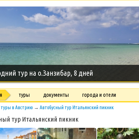
дний тур на о.Занзибар, 8 дней
я
туры
документы
города и отели
→
туры в Австрию
→
Автобусный тур Итальянский пикник
ный тур Итальянский пикник