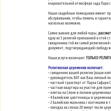
очаровательной атмосфере сада Парк с
Наши свадебные помощники имеют про
обслуживания, чтобы помочь и гаранти
насколько возможно.
Самое важное для любой пары,
рассмат
одну из 5 религий признанной в этой с
священника той же самой религиозной
документ, подтверждающий свободу ж
Наши услуги включают
ТОЛЬКО РЕЛИГ
Религиозная церемония включает:
– священник вашей религии (ваши кля
– руководитель BAT как Ваш личный п
– частный транспорт от Парка Сафари С
– частная квартира на участке для при
– клятва на Слоне в полном церемониа
– 4 балийские цветочницы в церемони
– 2 балийских мальчика с зонтиками в
– поездка на слонах 20 минут после цер