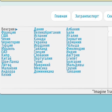
Главная
Загранпаспорт
Ск
Венгрия
Дания
Албания
Франция
Великобритания
Бали
США
Испания
Италия
Чехия
Канада
Хорватия
Черногория
Украина
Германия
Турция
Иордания
Польша
Израиль
Таиланд
Финляндия
ОАЭ
Греция
Индия
Кипр
Словакия
Австрия
Китай
Португалия
Египет
Шри-Ланка
Тунис
Болгария
Литва
Маврикий
Мальдивы
Малайзия
Мексика
Грузия
Андорра
Доминикана
Танзания
Кения
“Imagine Trav