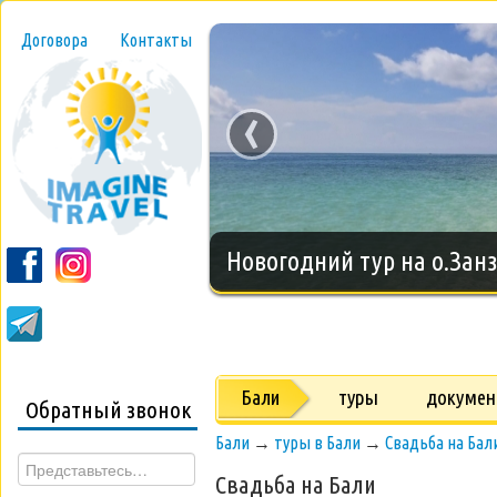
Договора
Контакты
‹
Новогодний тур на о.Занз
Бали
туры
докуме
Обратный звонок
Бали
→
туры в Бали
→
Свадьба на Бал
Свадьба на Бали