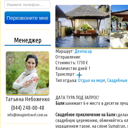
Перезвоните мне
Менеджер
Маршрут:
Денпасар
Отправление:
Стоимость:
1730 €
Количество дней:
1
Транспорт:
Тип отдыха:
Отдых на море
,
Свадебные
ДАТА ТУРА ПОД ЗАПРОС!
Татьяна Небоженко
Бали
занимает 6-е место в десятке луч
(044) 248-00-48
Свадебное приключение на Бали
сделаю
info@imaginetravel.com.ua
свадебную церемонию, обменяйтесь кл
украшенном троне, на слоне Sumatran,