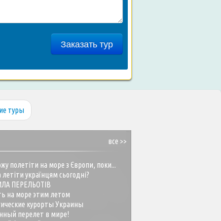
Заказать тур
ие туры
все >>
жу полетіти на море з Європи, поки...
 летіти українцям сьогодні?
ИЛА ПЕРЕЛЬОТІВ
ть на море этим летом
гические курорты Украины
нный перелет в мире!