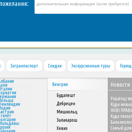
пожелания:
я
Загранпаспорт
Скидки
Экскурсионные туры
Горящ
Албания
Новости
Венгрия
Бали
Италия
Хорватия
Будапешт
Германия
Українці мо
Польша
Дебрецен
Финляндия
Куди можна
Индия
НОВІ ПРАВ
Австрия
Мишкольц
Египет
Куда поеха
Болгария
Залакарош
Бальнеоло
Мальдивы
Грузия
Самый дли
Хевиз
Танзания