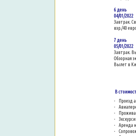
6 день
04/01/20
Завтрак. С
взр./40 евр
7 день
05/01/2022
Завтрак. В
Обзорная э
Вылет в Ки
В стоимос
- Проезд а
- Авиапере
- Проживан
- Зкскурси
- Аренда н
- Сопровож