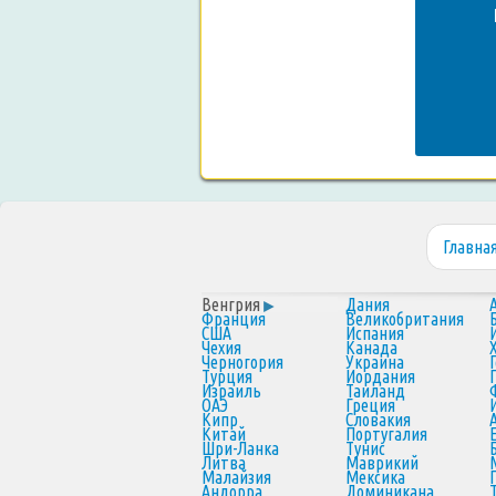
Главна
Венгрия
Дания
Франция
Великобритания
США
Испания
Чехия
Канада
Черногория
Украина
Турция
Иордания
Израиль
Таиланд
ОАЭ
Греция
Кипр
Словакия
Китай
Португалия
Шри-Ланка
Тунис
Литва
Маврикий
Малайзия
Мексика
Андорра
Доминикана