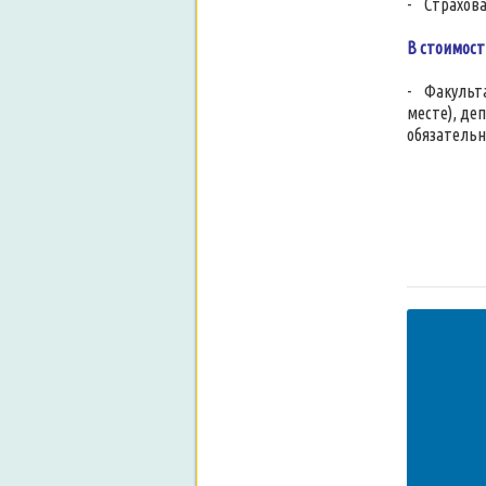
- Страхова
В стоимост
- Факульта
месте), де
обязательн