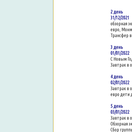
2 день
31/12/2021
обзорная э
евро, Монма
Трансфер в
3 день
01/01/2022
С Новым Го
Завтрак в 
4 день
02/01/2022
Завтрак в 
евро дети д
5 день
03/01/202
Завтрак в 
Обзорная э
Сбор группы