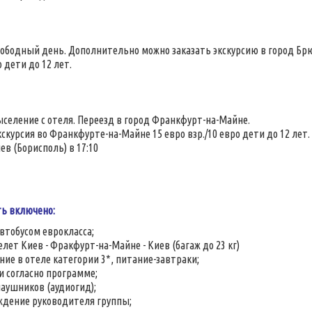
22
вободный день. Дополнительно можно заказать экскурсию в город Брюг
о дети до 12 лет.
ыселение с отеля. Переезд в город Франкфурт-на-Майне.
кскурсия во Франкфурте-на-Майне 15 евро взр./10 евро дети до 12 лет.
ев (Борисполь) в 17:10
ть включено:
втобусом еврокласса;
лет Киев - Фракфурт-на-Майне - Киев (багаж до 23 кг)
ие в отеле категории 3*, питание-завтраки;
и согласно программе;
аушников (аудиогид);
дение руководителя группы;