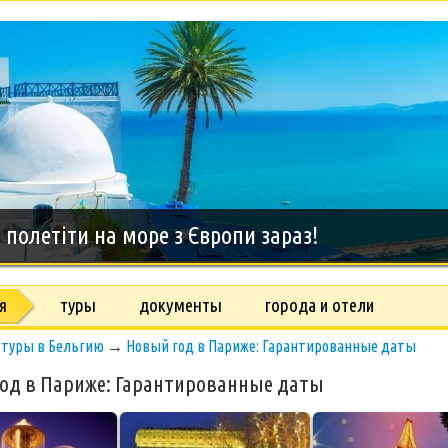
дний тур на о.Занзибар, 8 дней
я
туры
документы
города и отели
→
туры в Бельгию
→
Новый год в Париже: Гарантированные даты
од в Париже: Гарантированные даты