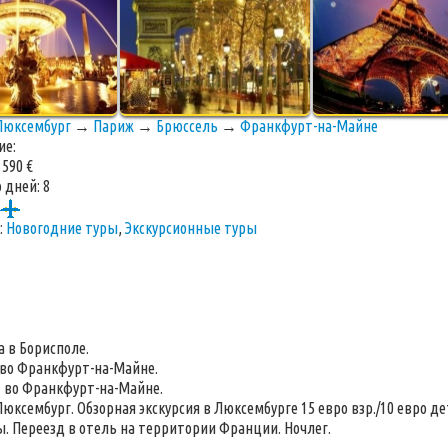
Люксембург
→
Париж
→
Брюссель
→
Франкфурт-на-Майне
ие:
:
590 €
 дней:
8
:
Новогодние туры
,
Экскурсионные туры
а в Борисполе.
 во Франкфурт-на-Майне.
т во Франкфурт-на-Майне.
юксембург. Обзорная экскурсия в Люксембурге 15 евро взр./10 евро дет
ы. Переезд в отель на территории Франции. Ночлег.