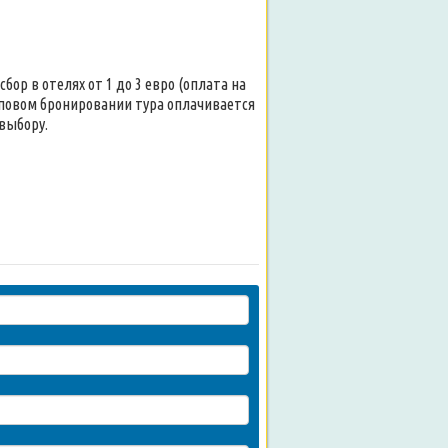
р в отелях от 1 до 3 евро (оплата на
упповом бронировании тура оплачивается
 выбору.