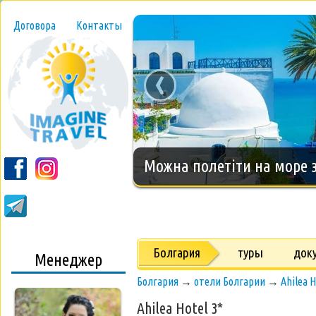
Договора
Контакты
‹
Новогодний тур на о.Занз
Болгария
туры
док
Менеджер
Болгария
→
отели Болгарии
→
Ahilea H
Ahilea Hotel 3*