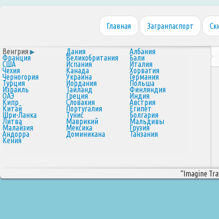
Главная
Загранпаспорт
Ск
Венгрия
Дания
Албания
Франция
Великобритания
Бали
США
Испания
Италия
Чехия
Канада
Хорватия
Черногория
Украина
Германия
Турция
Иордания
Польша
Израиль
Таиланд
Финляндия
ОАЭ
Греция
Индия
Кипр
Словакия
Австрия
Китай
Португалия
Египет
Шри-Ланка
Тунис
Болгария
Литва
Маврикий
Мальдивы
Малайзия
Мексика
Грузия
Андорра
Доминикана
Танзания
Кения
“Imagine Trav