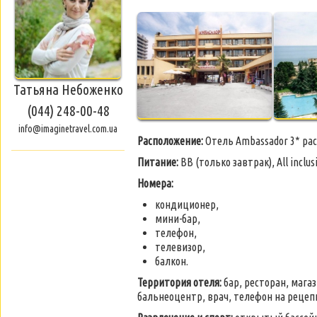
Татьяна Небоженко
(044) 248-00-48
info@imaginetravel.com.ua
Расположение
:
Отель Ambassador 3* рас
Питание
:
BB (только завтрак), All inclus
Номера
:
кондиционер,
мини-бар,
телефон,
телевизор,
балкон.
Территория отеля
:
бар, ресторан, мага
бальнеоцентр, врач, телефон на рецеп