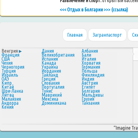
Развлечение и спорт
:
открытый бассейн
<<< Отдых в Болгарии >>> (ссылка)
Главная
Загранпаспорт
Ск
Венгрия
Дания
Албания
Франция
Великобритания
Бали
США
Испания
Италия
Чехия
Канада
Хорватия
Черногория
Украина
Германия
Турция
Иордания
Польша
Израиль
Таиланд
Финляндия
ОАЭ
Греция
Индия
Кипр
Словакия
Австрия
Китай
Португалия
Египет
Шри-Ланка
Тунис
Болгария
Литва
Маврикий
Мальдивы
Малайзия
Мексика
Грузия
Андорра
Доминикана
Танзания
Кения
“Imagine Trav