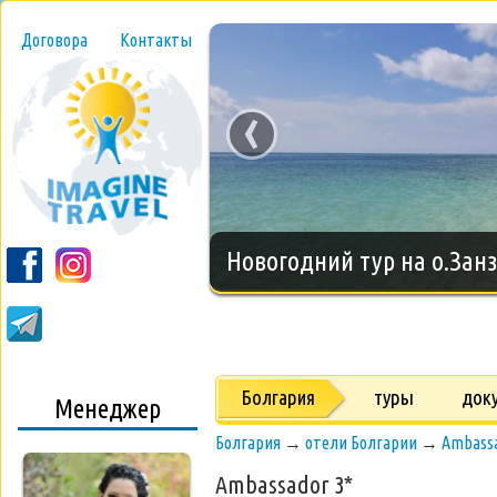
Договора
Контакты
‹
Новогодний тур на о.Занз
Болгария
туры
док
Менеджер
Болгария
→
отели Болгарии
→
Ambassa
Ambassador 3*