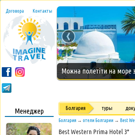
Договора
Контакты
‹
Новогодний тур на о.Занз
Болгария
туры
док
Менеджер
Болгария
→
отели Болгарии
→
Best We
Best Western Prima Hotel 3*