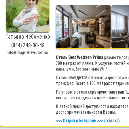
Татьяна Небоженко
(044) 248-00-48
info@imaginetravel.com.ua
Отель Best Western Prima
разместился 
300 метрах от пляжа. К услугам госте
каналами, бесплатным Wi-Fi.
Отель
находится
в 8 км от аэропорта и
трансфер​​. Всего в 100 метрах от зда
По утрам в отеле сервируют
завтрак
"ш
постараются сделать пребывание гос
В легкой пешей доступности находятся
достопримечательности Варны.
<<< Отдых в Болгарии >>> (ссылка)