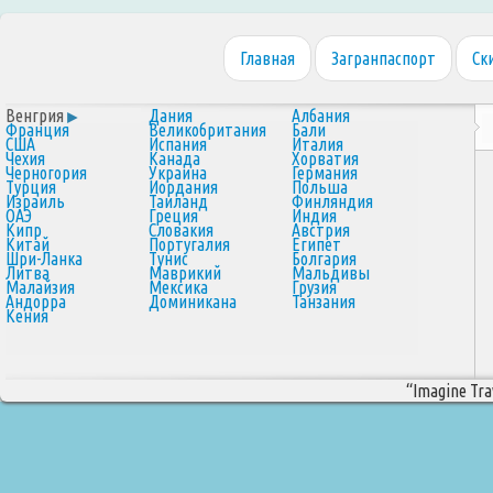
Главная
Загранпаспорт
Ск
Венгрия
Дания
Албания
Франция
Великобритания
Бали
США
Испания
Италия
Чехия
Канада
Хорватия
Черногория
Украина
Германия
Турция
Иордания
Польша
Израиль
Таиланд
Финляндия
ОАЭ
Греция
Индия
Кипр
Словакия
Австрия
Китай
Португалия
Египет
Шри-Ланка
Тунис
Болгария
Литва
Маврикий
Мальдивы
Малайзия
Мексика
Грузия
Андорра
Доминикана
Танзания
Кения
“Imagine Trav