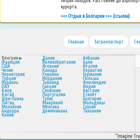
пеших походов. Расстояние до аэропорт
курорта.
<<< Отдых в Болгарии >>> (ссылка)
Главная
Загранпаспорт
Ск
Венгрия
Дания
Албания
Франция
Великобритания
Бали
США
Испания
Италия
Чехия
Канада
Хорватия
Черногория
Украина
Германия
Турция
Иордания
Польша
Израиль
Таиланд
Финляндия
ОАЭ
Греция
Индия
Кипр
Словакия
Австрия
Китай
Португалия
Египет
Шри-Ланка
Тунис
Болгария
Литва
Маврикий
Мальдивы
Малайзия
Мексика
Грузия
Андорра
Доминикана
Танзания
Кения
“Imagine Trav