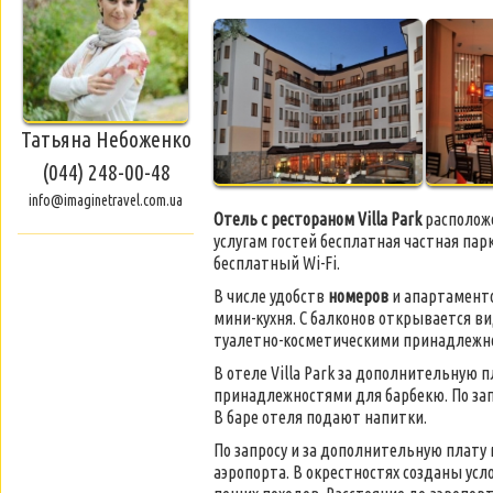
Татьяна Небоженко
(044) 248-00-48
info@imaginetravel.com.ua
Отель с рестораном Villa Park
расположе
услугам гостей бесплатная частная па
бесплатный Wi-Fi.
В числе удобств
номеров
и апартаменто
мини-кухня. С балконов открывается в
туалетно-косметическими принадлежн
В отеле Villa Park за дополнительную 
принадлежностями для барбекю. По зап
В баре отеля подают напитки.
По запросу и за дополнительную плату
аэропорта. В окрестностях созданы усл