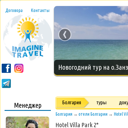
Договора
Контакты
‹
Новогодний тур на о.Занз
Болгария
туры
док
Менеджер
Болгария
→
отели Болгарии
→
Hotel Vi
Hotel Villa Park 2*