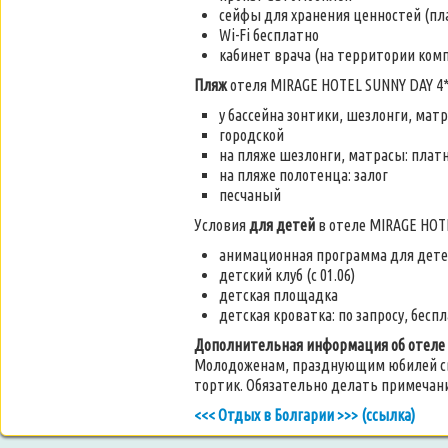
сейфы для хранения ценностей (пл
Wi-Fi бесплатно
кабинет врача (на территории комп
Пляж
отеля MIRAGE HOTEL SUNNY DAY 4
у бассейна зонтики, шезлонги, мат
городской
на пляже шезлонги, матрасы: платн
на пляже полотенца: залог
песчаный
Условия
для детей
в отеле MIRAGE HOT
анимационная программа для детей 
детский клуб (с 01.06)
детская площадка
детская кроватка: по запросу, бесп
Дополнительная информация об отеле
Молодоженам, празднующим юбилей сва
тортик. Обязательно делать примечан
<<< Отдых в Болгарии >>> (ссылка)