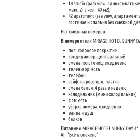
14 studio (park view, однокомнатны
макс. 2+2 чел., 40 м2);
42 apartment (sea view, апартамент
гостиная и спальня без смежной двер
Нет смежных номеров.
В номере
отеля MIRAGE HOTEL SUNNY DA
пол: ковровое покрытие
кондиционер: центральный
смена полотенец: ежедневно
телевизор: есть
телефон
сейф: на ресепшн, платно
смена белья: 4 раза в неделю
холодильник (мини-холодильник)
фен: есть
уборка номера: ежедневно
ванна и душ
балкон
Питание
в MIRAGE HOTEL SUNNY DAY 4*
AI - "Всё включено"