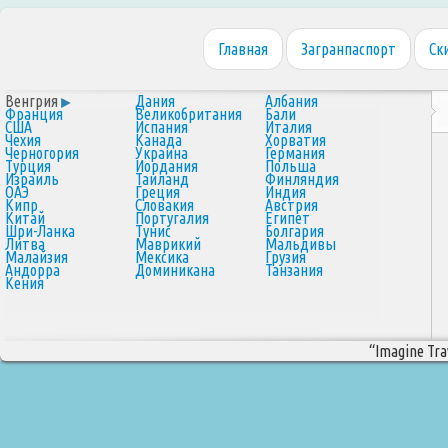
Главная
Загранпаспорт
Ск
Венгрия
Дания
Албания
Франция
Великобритания
Бали
США
Испания
Италия
Чехия
Канада
Хорватия
Черногория
Украина
Германия
Турция
Иордания
Польша
Израиль
Таиланд
Финляндия
ОАЭ
Греция
Индия
Кипр
Словакия
Австрия
Китай
Португалия
Египет
Шри-Ланка
Тунис
Болгария
Литва
Маврикий
Мальдивы
Малайзия
Мексика
Грузия
Андорра
Доминикана
Танзания
Кения
“Imagine Trav