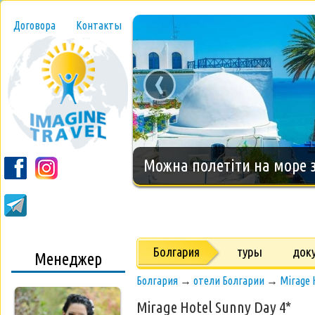
Договора
Контакты
‹
Новогодний тур на о.Занз
Болгария
туры
док
Менеджер
Болгария
→
отели Болгарии
→
Mirage 
Mirage Hotel Sunny Day 4*