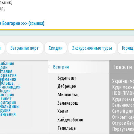
льник,
ар,
в Болгарии >>> (ссылка)
я
Загранпаспорт
Скидки
Экскурсионные туры
Горящ
Албания
Новости
Венгрия
Бали
Италия
Хорватия
Будапешт
Германия
Українці мо
Польша
Дебрецен
Финляндия
Куди можна
Индия
НОВІ ПРАВ
Австрия
Мишкольц
Египет
Куда поеха
Болгария
Залакарош
Бальнеоло
Мальдивы
Грузия
Самый дли
Хевиз
Танзания
Открыт сам
Хайдусобосло
Остров Хай
Тапольца
Португалия