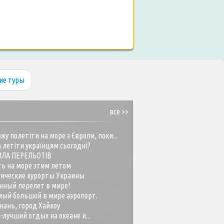
ие туры
все >>
жу полетіти на море з Європи, поки...
 летіти українцям сьогодні?
ИЛА ПЕРЕЛЬОТІВ
ть на море этим летом
гические курорты Украины
нный перелет в мире!
ый большой в мире аэропорт.
нань, город Хайкоу
-лучший отдых на океане и...