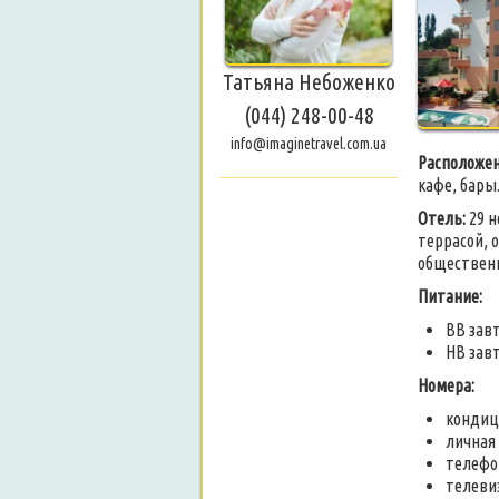
Татьяна Небоженко
(044) 248-00-48
info@imaginetravel.com.ua
Расположен
кафе, бары
Отель:
29 
террасой, 
общественн
Питание:
BB зав
HB завт
Номера:
кондиц
личная 
телефо
телеви