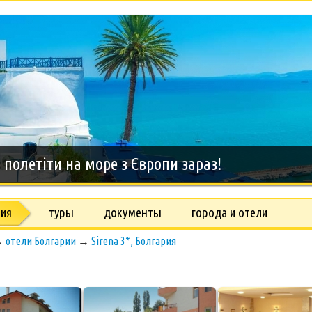
дний тур на о.Занзибар, 8 дней
рия
туры
документы
города и отели
→
отели Болгарии
→
Sirena 3*, Болгария