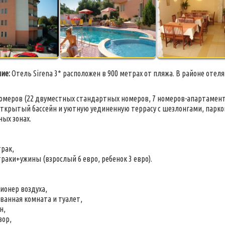
ие:
Отель Sirena 3* расположен в 900 метрах от пляжа. В районе оте
.
номеров (22 двуместных стандартных номеров, 7 номеров-апартаменто
открытый бассейн и уютную уединенную террасу с шезлонгами, парков
ых зонах.
трак,
раки+ужины (взрослый 6 евро, ребенок 3 евро).
ионер воздуха,
ванная комната и туалет,
н,
зор,