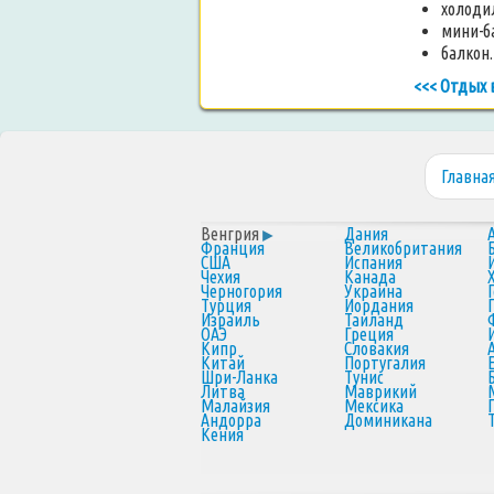
холоди
мини-б
балкон.
<<< Отдых 
Главна
Венгрия
Дания
Франция
Великобритания
США
Испания
Чехия
Канада
Черногория
Украина
Турция
Иордания
Израиль
Таиланд
ОАЭ
Греция
Кипр
Словакия
Китай
Португалия
Шри-Ланка
Тунис
Литва
Маврикий
Малайзия
Мексика
Андорра
Доминикана
Кения