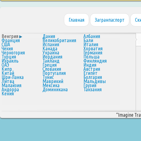
Главная
Загранпаспорт
Ск
Венгрия
Дания
Албания
Франция
Великобритания
Бали
США
Испания
Италия
Чехия
Канада
Хорватия
Черногория
Украина
Германия
Турция
Иордания
Польша
Израиль
Таиланд
Финляндия
ОАЭ
Греция
Индия
Кипр
Словакия
Австрия
Китай
Португалия
Египет
Шри-Ланка
Тунис
Болгария
Литва
Маврикий
Мальдивы
Малайзия
Мексика
Грузия
Андорра
Доминикана
Танзания
Кения
“Imagine Trav