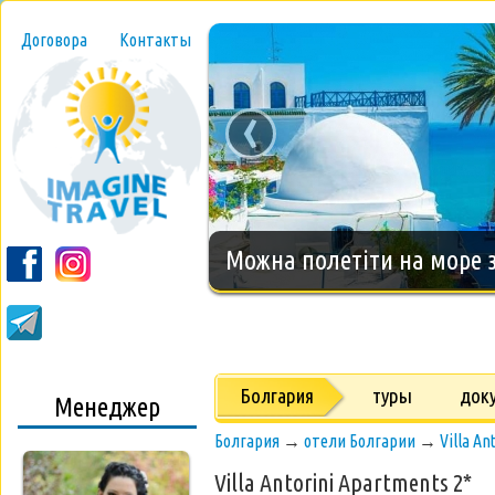
Договора
Контакты
‹
Новогодний тур на о.Занз
Болгария
туры
док
Менеджер
Болгария
→
отели Болгарии
→
Villa A
Villa Antorini Apartments 2*