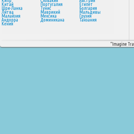
Кипр
Словакия
Австрия
Китай
Португалия
Египет
Шри-Ланка
Тунис
Болгария
Литва
Маврикий
Мальдивы
Малайзия
Мексика
Грузия
Андорра
Доминикана
Танзания
Кения
“Imagine Trav