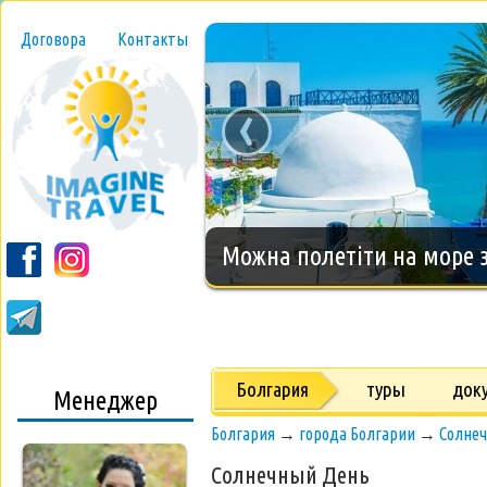
Договора
Контакты
‹
Новогодний тур на о.Занз
Болгария
туры
док
Менеджер
Болгария
→
города Болгарии
→
Солне
Солнечный День