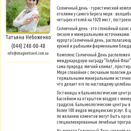
Солнечный день - туристический компл
отелями у самого берега моря - волшеб
четырех отелей на 1020 мест, построе
Солнечный день - это спокойный оази
песком и минеральными источниками. 
Татьяна Небоженко
курорта Солнечный день, располагающих
(044) 248-00-48
кухней и рыбными фирменными блюдам
info@imaginetravel.com.ua
Комплекс Солнечный День расположен в
международную награду "Голубой Флаг"
сама природа: мягкий климат, простир
Море спокойное с песчаным пологим д
термальными минеральными источника
что делает его по-настоящему целебны
Гостиницы и бальнеологические центр
бассейном на открытом воздухе с мине
градусов. Бальнеологические центры 
более 100 видов медицинских услуг. В 
по желанию клиентов могут быть орг
специализированные лечебные програм
На курорте Солнечный День средняя тем