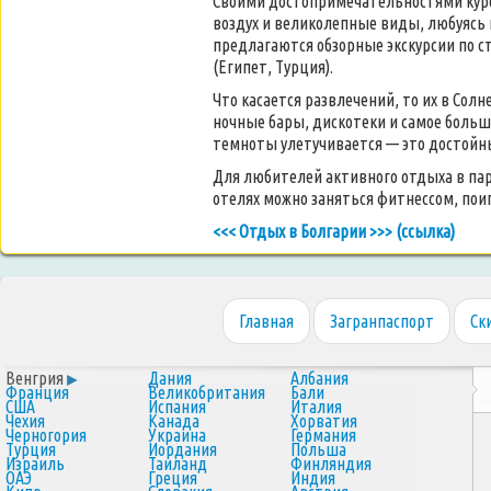
Своими достопримечательностями курор
воздух и великолепные виды, любуясь 
предлагаются обзорные экскурсии по ст
(Египет, Турция).
Что касается развлечений, то их в Сол
ночные бары, дискотеки и самое больш
темноты улетучивается — это достойн
Для любителей активного отдыха в пар
отелях можно заняться фитнессом, пои
<<< Отдых в Болгарии >>> (ссылка)
Главная
Загранпаспорт
Ск
Венгрия
Дания
Албания
Франция
Великобритания
Бали
США
Испания
Италия
Чехия
Канада
Хорватия
Черногория
Украина
Германия
Турция
Иордания
Польша
Израиль
Таиланд
Финляндия
ОАЭ
Греция
Индия