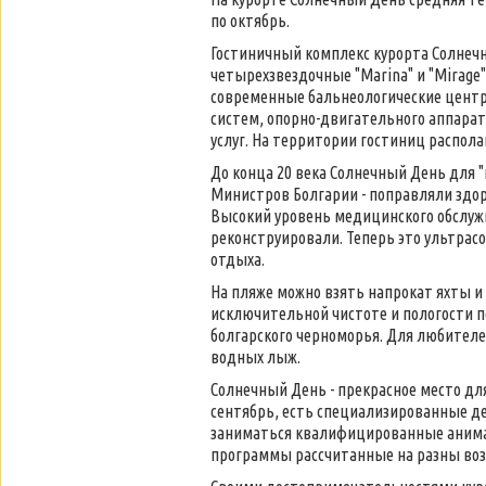
по октябрь.
Гостиничный комплекс курорта Солнеч
четырехзвездочные "Marina" и "Mirage", 
современные бальнеологические центр
систем, опорно-двигательного аппара
услуг. На территории гостиниц распол
До конца 20 века Солнечный День для 
Министров Болгарии - поправляли здо
Высокий уровень медицинского обслужив
реконструировали. Теперь это ультра
отдыха.
На пляже можно взять напрокат яхты и
исключительной чистоте и пологости п
болгарского черноморья. Для любител
водных лыж.
Солнечный День - прекрасное место дл
сентябрь, есть специализированные де
заниматься квалифицированные анима
программы рассчитанные на разны воз