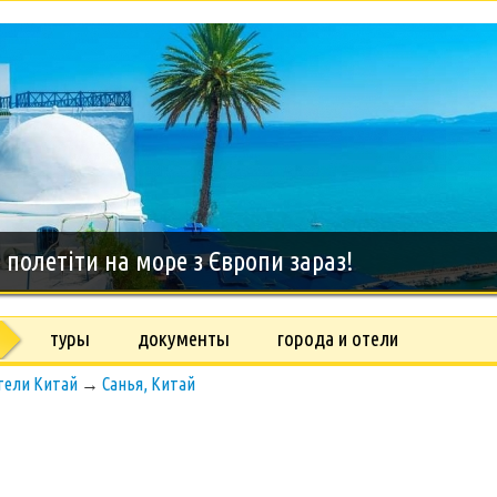
полетіти на море з Європи зараз!
туры
документы
города и отели
тели Китай
→
Санья, Китай