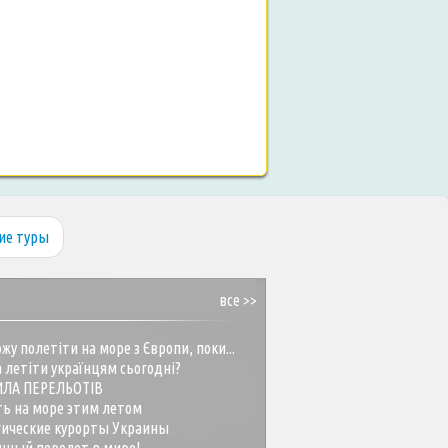
ие туры
все >>
жу полетіти на море з Європи, поки...
 летіти українцям сьогодні?
ИЛА ПЕРЕЛЬОТІВ
ть на море этим летом
гические курорты Украины