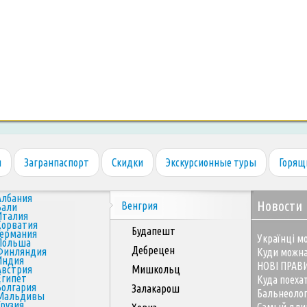
я
Загранпаспорт
Скидки
Экскурсионные туры
Горящ
Албания
Новости
Венгрия
Бали
Италия
Хорватия
Будапешт
Германия
Українці мо
Польша
Дебрецен
Финляндия
Куди можна
Индия
НОВІ ПРАВ
Австрия
Мишкольц
Египет
Куда поеха
Болгария
Залакарош
Бальнеоло
Мальдивы
Грузия