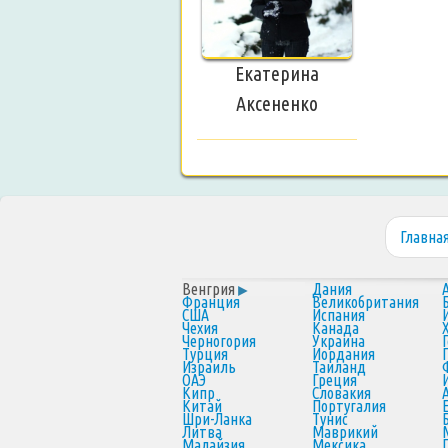
Екатерина
Аксененко
Главна
Венгрия
Дания
Франция
Великобритания
США
Испания
Чехия
Канада
Черногория
Украина
Турция
Иордания
Израиль
Таиланд
ОАЭ
Греция
Кипр
Словакия
Китай
Португалия
Шри-Ланка
Тунис
Литва
Маврикий
Малайзия
Мексика