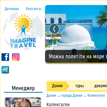
Договора
Контакты
‹
Новогодний тур на о.Занз
Дания
туры
докум
Менеджер
Дания
→
города Дании
→
Копенгаген
Копенгаген