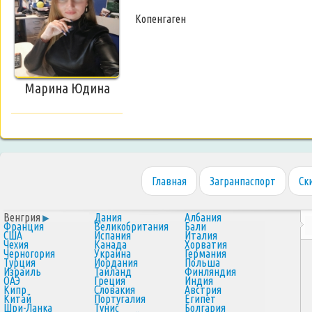
Копенгаген
Марина Юдина
Главная
Загранпаспорт
Ск
Венгрия
Дания
Албания
Франция
Великобритания
Бали
США
Испания
Италия
Чехия
Канада
Хорватия
Черногория
Украина
Германия
Турция
Иордания
Польша
Израиль
Таиланд
Финляндия
ОАЭ
Греция
Индия
Кипр
Словакия
Австрия
Китай
Португалия
Египет
Шри-Ланка
Тунис
Болгария