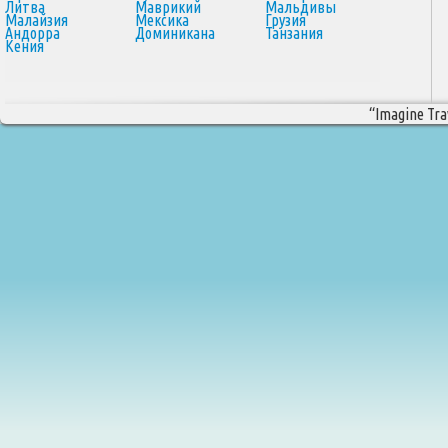
Литва
Маврикий
Мальдивы
Малайзия
Мексика
Грузия
Андорра
Доминикана
Танзания
Кения
“Imagine Trav