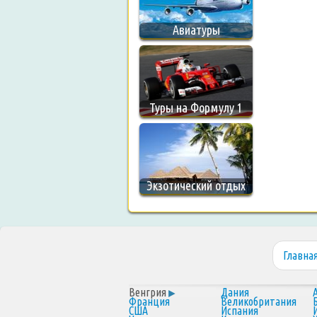
Авиатуры
Туры на Формулу 1
Экзотический отдых
Главна
Венгрия
Дания
Франция
Великобритания
США
Испания