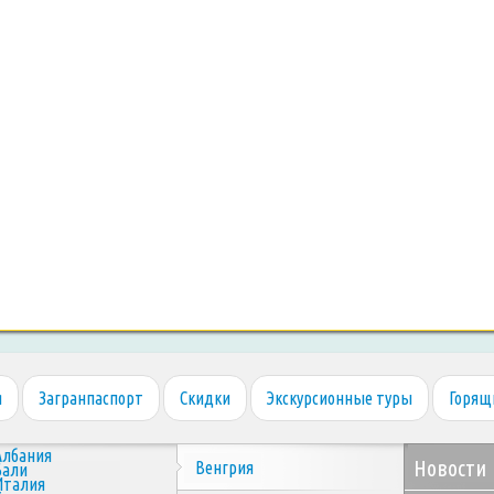
я
Загранпаспорт
Скидки
Экскурсионные туры
Горящ
Албания
Новости
Венгрия
Бали
Италия