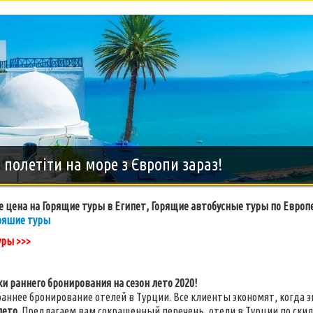
дний тур на о.Занзибар, 8 дней
 цена на Горящие туры в Египет, Горящие автобусные туры по Европе
ряшие туры
уры >>>
ки раннего бронирования на сезон лето 2020!
раннее бронирование отелей в Турции. Все клиенты экономят, когда
лето
. Предлагаем вам сокращенный перечень, отели в Турции по ски