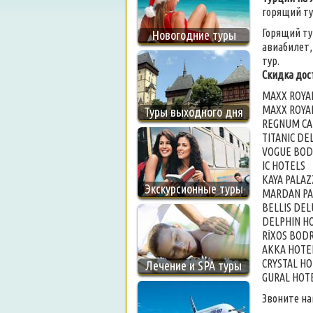
горящий ту
Горящий тур
Новогодние туры
авиабилет,
тур.
Скидка дос
MAXX ROYA
MAXX ROYA
Туры выходного дня
REGNUM CA
TITANIC DE
VOGUE BO
IC HOTELS
KAYA PALA
Экскурсионные туры
MARDAN PA
BELLIS DE
DELPHIN H
RİXOS BO
AKKA HOTE
CRYSTAL HO
Лечение и SPA туры
GURAL HOT
Звоните на