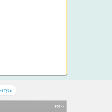
ие туры
все >>