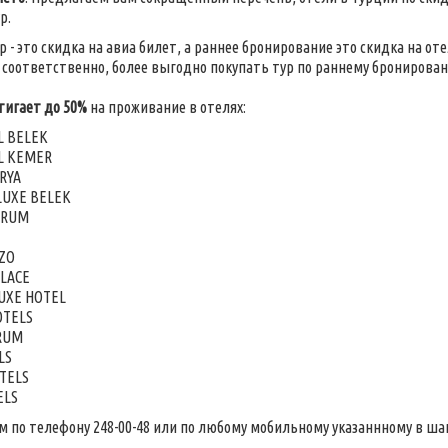
р.
 - это скидка на авиа билет, а раннее бронирование это скидка на от
 соответственно, более выгодно покупать тур по раннему брониров
тигает до 50%
на проживание в отелях:
L BELEK
L KEMER
RYA
LUXE BELEK
DRUM
ZZO
LACE
LUXE HOTEL
OTELS
DRUM
LS
TELS
ELS
м по телефону 248-00-48 или по любому мобильному указаннному в ша