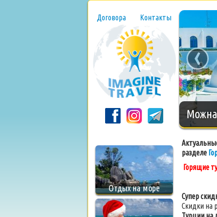
Договора
Контакты
‹
Нового
Актуальные
разделе
Го
Горящие т
Отдых на море
Супер скид
Скидки на 
Турции на 