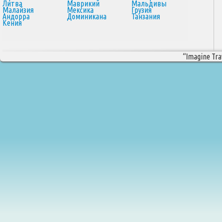
Литва
Маврикий
Мальдивы
Малайзия
Мексика
Грузия
Андорра
Доминикана
Танзания
Кения
“Imagine Trav