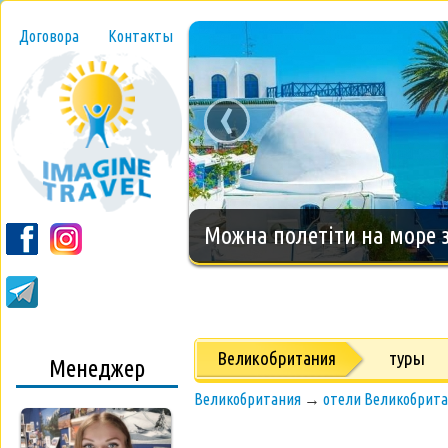
Договора
Контакты
‹
Новогодний тур на о.Занз
Великобритания
туры
Менеджер
Великобритания
→
отели Великобрит