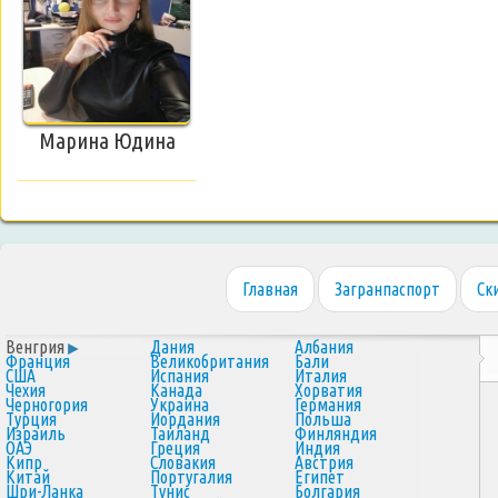
Марина Юдина
Главная
Загранпаспорт
Ск
Венгрия
Дания
Албания
Франция
Великобритания
Бали
США
Испания
Италия
Чехия
Канада
Хорватия
Черногория
Украина
Германия
Турция
Иордания
Польша
Израиль
Таиланд
Финляндия
ОАЭ
Греция
Индия
Кипр
Словакия
Австрия
Китай
Португалия
Египет
Шри-Ланка
Тунис
Болгария