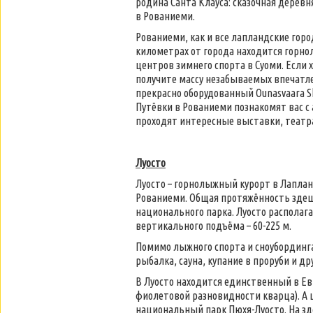
родина Санта Клауса: сказочная дерев
в Рованиеми.
Рованиеми, как и все лапландские гор
километрах от города находится горно
центров зимнего спорта в Суоми. Если 
получите массу незабываемых впечатл
прекрасно оборудованный Ounasvaara S
Путёвки в Рованиеми познакомят вас с
проходят интересные выставки, театр
Луосто
Луосто – горнолыжный курорт в Лапланд
Рованиеми. Общая протяжённость здешн
национального парка. Луосто располаг
вертикального подъёма – 60-225 м.
​Помимо лыжного спорта и сноубординга,
рыбалка, сауна, купание в проруби и д
В Луосто находится единственный в Ев
фиолетовой разновидности кварца). А
национальный парк Пюхя-Луосто. На зд