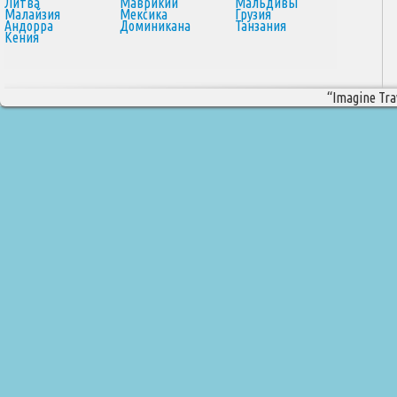
Литва
Маврикий
Мальдивы
Малайзия
Мексика
Грузия
Андорра
Доминикана
Танзания
Кения
“Imagine Trav