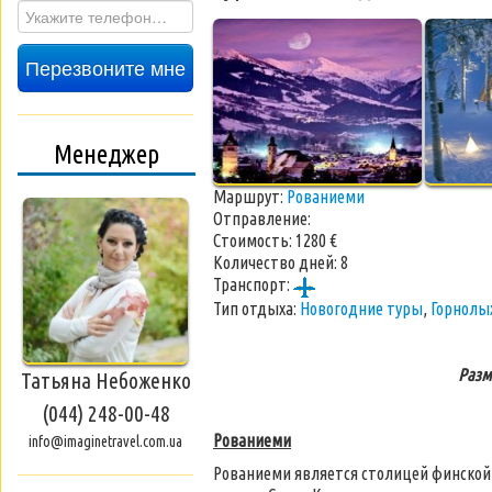
Перезвоните мне
Менеджер
Маршрут:
Рованиеми
Отправление:
Стоимость:
1280 €
Количество дней:
8
Транспорт:
Тип отдыха:
Новогодние туры
,
Горнолы
Разм
Татьяна Небоженко
(044) 248-00-48
Рованиеми
info@imaginetravel.com.ua
Рованиеми является столицей финской