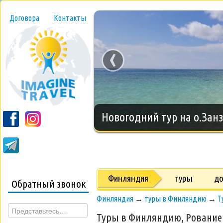
Договора
Контакты
‹
Новогодний тур на о.Занз
Финляндия
туры
д
Обратный звонок
Финляндия
→
туры в Финляндию
→
Т
Туры в Финляндию, Ровани