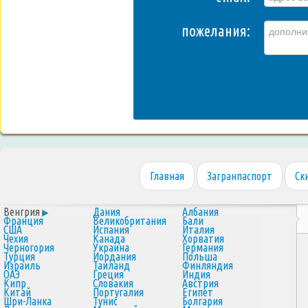
пожелания:
Главная
Загранпаспорт
Ск
Венгрия
Дания
Албания
Франция
Великобритания
Бали
США
Испания
Италия
Чехия
Канада
Хорватия
Черногория
Украина
Германия
Турция
Иордания
Польша
Израиль
Таиланд
Финляндия
ОАЭ
Греция
Индия
Кипр
Словакия
Австрия
Китай
Португалия
Египет
Шри-Ланка
Тунис
Болгария