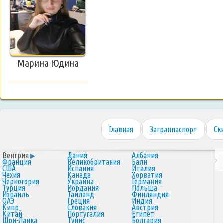
Марина Юдина
Главная
Загранпаспорт
Ск
Венгрия
Дания
Албания
Франция
Великобритания
Бали
США
Испания
Италия
Чехия
Канада
Хорватия
Черногория
Украина
Германия
Турция
Иордания
Польша
Израиль
Таиланд
Финляндия
ОАЭ
Греция
Индия
Кипр
Словакия
Австрия
Китай
Португалия
Египет
Шри-Ланка
Тунис
Болгария