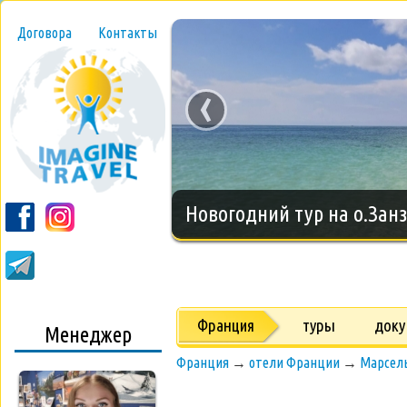
Договора
Контакты
‹
Новогодний тур на о.Занз
Франция
туры
док
Менеджер
Франция
→
отели Франции
→
Марсел