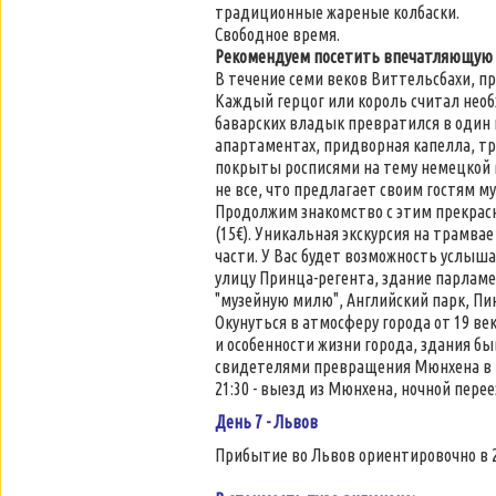
традиционные жареные колбаски.
Свободное время.
Рекомендуем посетить впечатляющую
В течение семи веков Виттельсбахи, п
Каждый герцог или король считал необ
баварских владык превратился в один 
апартаментах, придворная капелла, тр
покрыты росписями на тему немецкой м
не все, что предлагает своим гостям му
Продолжим знакомство с этим прекра
(15€). Уникальная экскурсия на трамв
части. У Вас будет возможность услы
улицу Принца-регента, здание парлам
"музейную милю", Английский парк, П
Окунуться в атмосферу города от 19 в
и особенности жизни города, здания б
свидетелями превращения Мюнхена в 
21:30 - выезд из Мюнхена, ночной перее
День 7 - Львов
Прибытие во Львов ориентировочно в 2