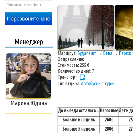
Перезвоните мне
Менеджер
Маршрут:
Будапешт
→
Вена
→
Париж
Отправление:
Стоимость:
255 €
Количество дней:
7
Транспорт:
Тип отдыха:
Автобусные туры
Марина Юдина
До выезда осталось ...
Взрослые
Дети до
Больше 6 недель
260€
25
Больше 5 недель
280€
27