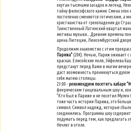
окутан тысячами загадок и легенд. Не
тайну философского камня. Смена эпох 
постепенно сменяется готическим, а 
христианства от грехопадения до Страш
Таинственный Латинский квартал ман
мотивы музыки... Древние времена по
арена Лютеции, Люксембургский дворец
Продолжим знакомство с этим прекра
Парижа"
(20€). Ночью, Париж оживает с
красках. Елисейские поля, Эйфелева б
предстанут перед Вами в магии вечерн
даст возможность проникнуться духом 
себя магию столицы.
23:00 -
рекомендуем посетить кабаре "М
феерическим танцевальным шоу и, ко
"Кто был в Париже и не посетил Мулен Р
тоже часть истории Парижа, это больш
символ. Символ надежд, которые сбыли
соединились. Программа шоу содержит 
подумать перед тем, как предлагать э
Ночлег в отеле.