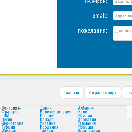
телефон:
email:
пожелания:
Главная
Загранпаспорт
Ск
Венгрия
Дания
Албания
Франция
Великобритания
Бали
США
Испания
Италия
Чехия
Канада
Хорватия
Черногория
Украина
Германия
Турция
Иордания
Польша
Израиль
Таиланд
Финляндия