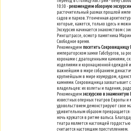
Переезд в столицу Австрии - Вену Своб
10:30 -
рекомендуем обзорную экскурси
расточительный размах прошлой импер
садов и парков. Утонченная архитектур
которые, кажется, только здесь и мож
Экскурсия начинается знакомством с з
Рингштрассе, осмотр памятника Марии-
Свободное время.
Рекомендуем
посетить Сокровищницу Г
императорском замке Габсбургов, за 
коронами с драгоценными камнями, с
изделиями и коронационной одеждой и
важнейшим в мире собранием династиче
крупнейшым в мире изумрудом, единст
камнями. Сокровищница захватывает св
владельцев: их взлеты и падения, рад
Рекомендуем
экскурсию в знаменитую 
известных оперных театров Европы и 
удовольствием демонстрируют свое мас
удивительным образом превращается в 
ночь кружатся в ритме вальса. Благода
театра является настоящей гордостью 
считается настоящим преступлением.