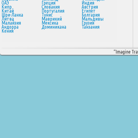
ОАЭ
Греция
Индия
Кипр
Словакия
Австрия
Китай
Португалия
Египет
Шри-Ланка
Тунис
Болгария
Литва
Маврикий
Мальдивы
Малайзия
Мексика
Грузия
Андорра
Доминикана
Танзания
Кения
“Imagine Trav