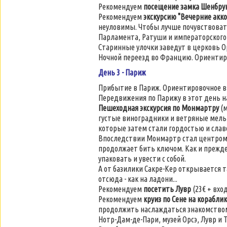
Рекомендуем
посещение замка Шенбру
Рекомендуем
экскурсию "Вечерние акк
неуловимы. Чтобы лучше почувствоват
Парламента, Ратуши и императорского
Старинные улочки заведут в церковь О
Ночной переезд во Францию. Ориентиро
День 3 - Париж
Прибытие в Париж. Ориентировочное вр
Передвижения по Парижу в этот день 
Пешеходная экскурсия по Монмартру
(м
густые виноградники и ветряные мельн
которые затем стали гордостью и слав
Впоследствии Монмартр стал центром н
продолжает бить ключом. Как и прежде
упаковать и увести с собой.
А от базилики Сакре-Кер открывается 
отсюда - как на ладони...
Рекомендуем
посетить Лувр
(23€ + вхо
Рекомендуем
круиз по Сене на корабли
продолжить наслаждаться знакомством 
Нотр-Дам-де-Пари, музей Орсэ, Лувр и 