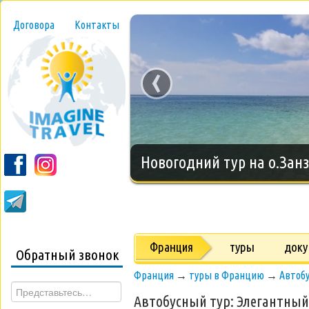
Договора
Контакты
‹
Новогодний тур на о.Занз
Франция
туры
док
Обратный звонок
Франция
→
туры в Францию
→
Автоб
Автобусный тур: Элегантны