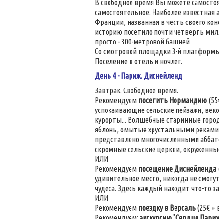
В свободное время Вы можете самост
самостоятельное. Наиболее известная 
Франции, названная в честь своего кон
историю посетило почти четверть милл
просто - 300-метровой башней.
Со смотровой площадки 3-й платформы 
Поселение в отель и ночлег.
День 4 - Париж. Диснейленд
Завтрак. Свободное время.
Рекомендуем
посетить Нормандию
(55
успокаивающие сельские пейзажи, веко
курорты... Волшебные старинные город
яблонь, омытые хрустальными реками..
представлено многочисленными аббатс
скромные сельские церкви, окруженные
ИЛИ
Рекомендуем
посещение Диснейленда
удивительное место, никогда не смогу
чудеса. Здесь каждый находит что-то 
ИЛИ
Рекомендуем
поездку в Версаль
(25€ + 
Рекомендуем:
экскурсию "Сердце Париж