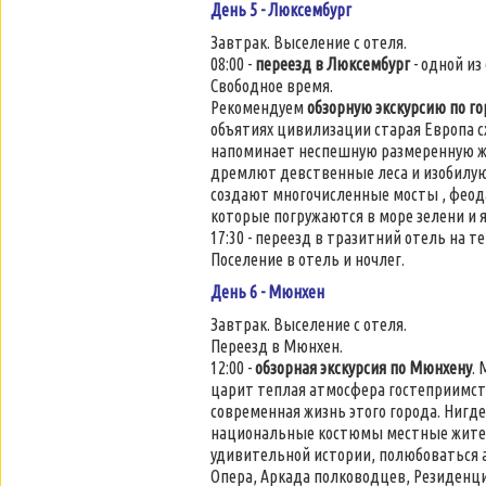
День 5 -
Люксембург
Завтрак. Выселение с отеля.
08:00 -
переезд в Люксембург
- одной из
Свободное время.
Рекомендуем
обзорную экскурсию по го
объятиях цивилизации старая Европа сж
напоминает неспешную размеренную жи
дремлют девственные леса и изобилую
создают многочисленные мосты , феод
которые погружаются в море зелени и я
17:30 - переезд в тразитний отель на 
Поселение в отель и ночлег.
День 6 -
Мюнхен
Завтрак. Выселение с отеля.
Переезд в Мюнхен.
12:00 -
обзорная экскурсия по Мюнхену
.
царит теплая атмосфера гостеприимст
современная жизнь этого города. Нигде
национальные костюмы местные жители
удивительной истории, полюбоваться 
Опера, Аркада полководцев, Резиденци