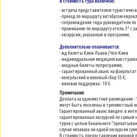
В стоимость тура включено:
- встреча представителем туристическ
- проезд по маршруту автобусом еврокл
- сопровождение гида-руководителя по
- проживание по маршруту отель 3* с 
- экскурсии, указанные в программе;
Дополнительно оплачивается:
- жд билеты Киев-Львов / Чоп-Киев
- индивидуальная медицинская страховк
- входные билеты попрограмме;
- гарантированный аванс на факультати
- консульский и визовый сбор 55 €;
- визовая поддержка - 10 €.
Примечания:
Доплата за одноместное размещение -
могут быть поселены в трехместный н
Гарантированный аванс введен: в инте
гарантированных экскурсий по самым 
туров с целью банального "прокатыванн
случае незаказа ни одной экскурсии су
В стоимость предоставления визовой п