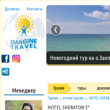
Договора
Контакты
‹
Новогодний тур на о.Занз
Грузия
туры
докум
Менеджер
Грузия
→
отели Грузии
→
HOTEL SHERAT
HOTEL SHERATON 5*