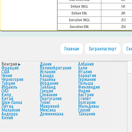
Deluxe SNGL
161
Deluxe DBL
201
Executive SNGL
212
Executive DBL
256
Главная
Загранпаспорт
Ск
Венгрия
Дания
Албания
Франция
Великобритания
Бали
США
Испания
Италия
Чехия
Канада
Хорватия
Черногория
Украина
Германия
Турция
Иордания
Польша
Израиль
Таиланд
Финляндия
ОАЭ
Греция
Индия
Кипр
Словакия
Австрия
Китай
Португалия
Египет
Шри-Ланка
Тунис
Болгария
Литва
Маврикий
Мальдивы
Малайзия
Мексика
Грузия
Андорра
Доминикана
Танзания
Кения