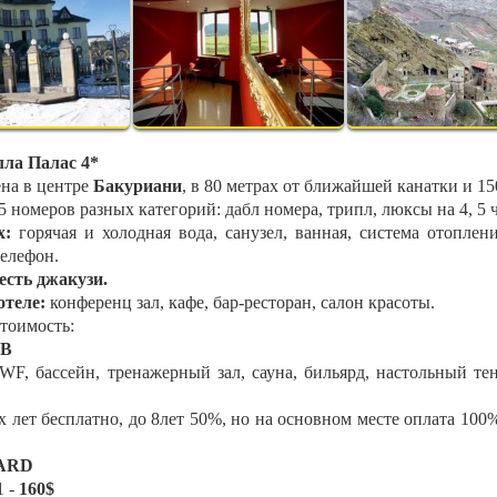
ла Палас 4*
на в центре
Бакуриани
, в 80 метрах от ближайшей канатки и 15
5 номеров разных категорий: дабл номера, трипл, люксы на 4, 5 ч
х:
горячая и холодная вода, санузел, ванная, система отоплени
телефон.
есть джакузи.
отеле:
конференц зал, кафе, бар-ресторан, салон красоты.
стоимость:
FВ
WF, бассейн, тренажерный зал, сауна, бильярд, настольный те
х лет бесплатно, до 8лет 50%, но на основном месте оплата 100
ARD
1 -
160$