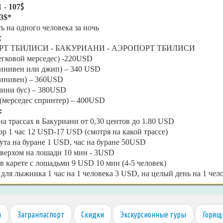
$
1 -
107
3$*
ь на одного человека за ночь
:
Т ТБИЛИСИ - БАКУРИАНИ - АЭРОПОРТ ТБИЛИСИ
легковой мерседес) -220USD
минивен или джип) – 340 USD
минивен) – 360USD
(мини бус) – 380USD
 (мерседес спринтер) – 400USD
:
а трассах в Бакуриани от 0,30 центов до 1.80 USD
р 1 час 12 USD-17 USD (смотря на какой трассе)
та на буране 1 USD, час на буране 50USD
верхом на лошади 10 мин - 3USD
в карете с лошадьми 9 USD 10 мин (4-5 человек)
для лыжника 1 час на 1 человека 3 USD, на целый день на 1 чел
я
Загранпаспорт
Скидки
Экскурсионные туры
Горящ