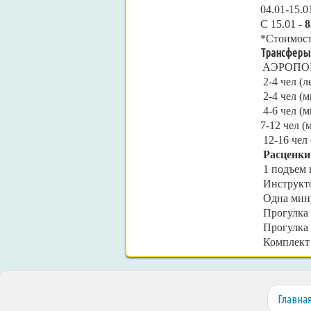
04.01-15.0
С 15.01 -
8
*Стоимост
Трансферы
АЭРОПОР
2-4 чел (
2-4 чел (
4-6 чел (
7-12 чел 
12-16 чел
Расценки
1 подъем н
Инструкто
Одна мину
Прогулка 
Прогулка 
Комплект 
Главна