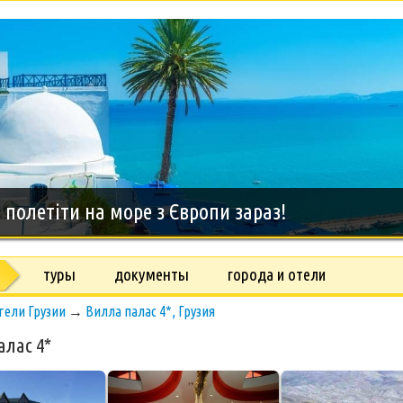
дний тур на о.Занзибар, 8 дней
туры
документы
города и отели
тели Грузии
→
Вилла палас 4*, Грузия
алас 4*