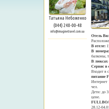
Татьяна Небоженко
(044) 248-00-48
info@imaginetravel.com.ua
Отель Вил
Расположе
В отеле:
1
В номера
балконы, 
В люксах 
Сервис в 
Входит в 
питание 
Интернет 
чел.
Дети: до 3
цене.
FULLBO
28.12-04.0