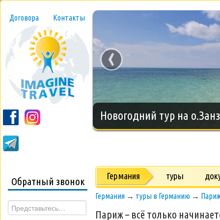
Договора
Контакты
‹
Новогодний тур на о.Занз
Германия
туры
док
Обратный звонок
Германия
→
туры в Германию
→
Париж
Париж – всё только начинает