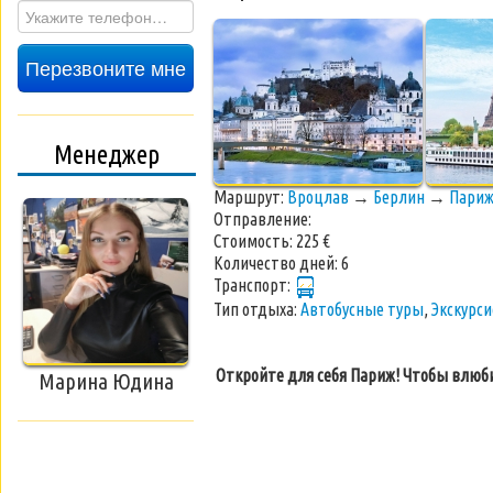
Перезвоните мне
Менеджер
Маршрут:
Вроцлав
→
Берлин
→
Пари
Отправление:
Стоимость:
225 €
Количество дней:
6
Транспорт:
Тип отдыха:
Автобусные туры
,
Экскурс
Откройте для себя Париж! Чтобы влюбит
Марина Юдина