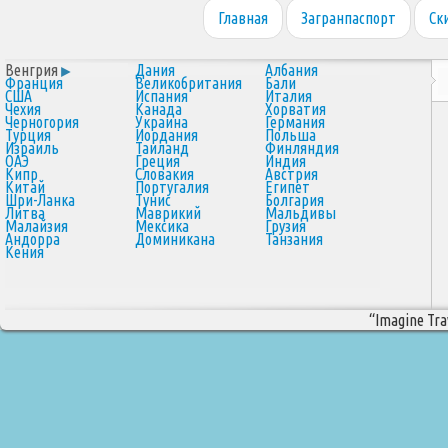
Главная
Загранпаспорт
Ск
Венгрия
Дания
Албания
Франция
Великобритания
Бали
США
Испания
Италия
Чехия
Канада
Хорватия
Черногория
Украина
Германия
Турция
Иордания
Польша
Израиль
Таиланд
Финляндия
ОАЭ
Греция
Индия
Кипр
Словакия
Австрия
Китай
Португалия
Египет
Шри-Ланка
Тунис
Болгария
Литва
Маврикий
Мальдивы
Малайзия
Мексика
Грузия
Андорра
Доминикана
Танзания
Кения
“Imagine Trav