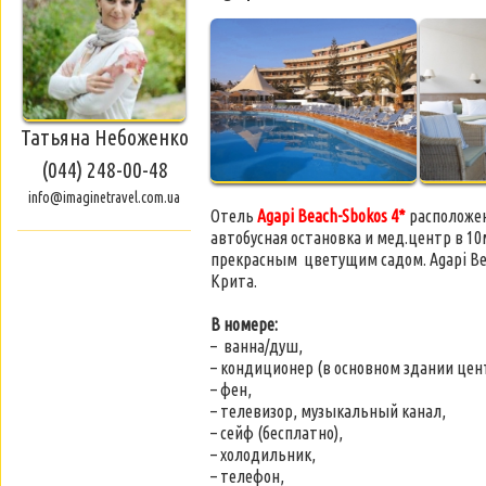
Татьяна Небоженко
(044) 248-00-48
info@imaginetravel.com.ua
Отель
Agapi Beach-Sbokos 4*
расположен 
автобусная остановка и мед.центр в 10м
прекрасным цветущим садом. Agapi Bea
Крита.
В номере:
– ванна/душ,
– кондиционер (в основном здании цент
– фен,
– телевизор, музыкальный канал,
– сейф (бесплатно),
– холодильник,
– телефон,