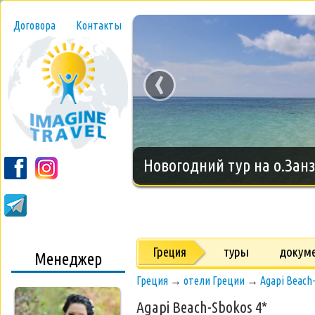
Договора
Контакты
‹
Новогодний тур на о.Занз
Греция
туры
докум
Менеджер
Греция
→
отели Греции
→
Agapi Beach
Agapi Beach-Sbokos 4*