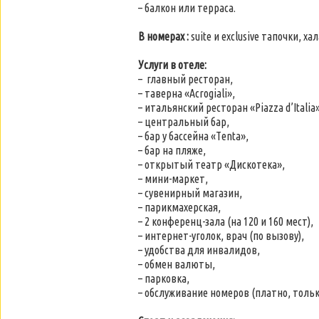
– балкон или терраса.
В номерах :
suite и exclusive тапочки, 
Услуги в отеле:
– главный ресторан,
– таверна «Acrogiali»,
– итальянский ресторан «Piazza d’Italia»
– центральный бар,
– бар у бассейна «Тenta»,
– бар на пляже,
– открытый театр «Дискотека»,
– мини-маркет,
– сувенирный магазин,
– парикмахерская,
– 2 конференц-зала (на 120 и 160 мест),
– интернет-уголок, врач (по вызову),
– удобства для инвалидов,
– обмен валюты,
– парковка,
– обслуживание номеров (платно, только