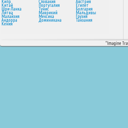
Кипр
Словакия
Австрия
Китай
Португалия
Египет
Шри-Ланка
Тунис
Болгария
Литва
Маврикий
Мальдивы
Малайзия
Мексика
Грузия
Андорра
Доминикана
Танзания
Кения
“Imagine Trav