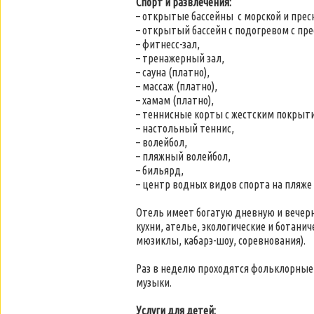
Спорт и развлечения:
– открытые бассейны с морской и прес
– открытый бассейн с подогревом с пре
– фитнесс-зал,
– тренажерный зал,
– сауна (платно),
– массаж (платно),
– хамам (платно),
– теннисные корты с жестским покрыт
– настольный теннис,
– волейбол,
– пляжный волейбол,
– бильярд,
– центр водных видов спорта на пляже 
Отель имеет богатую дневную и вечерн
кухни, ателье, экологические и ботани
мюзиклы, кабарэ-шоу, соревнования).
Раз в неделю проходятся фольклорные
музыки.
Услуги для детей: