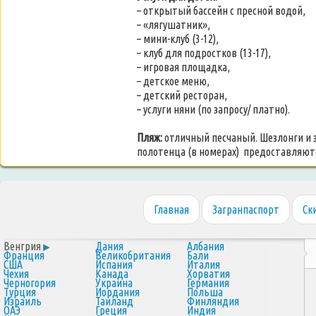
– открытый бассейн с пресной водой,
– «лягушатник»,
– мини-клуб (3-12),
– клуб для подростков (13-17),
– игровая площадка,
– детское меню,
– детский ресторан,
– услуги няни (по запросу/ платно).
Пляж:
отличный песчаный. Шезлонги и з
полотенца (в номерах) предоставляютс
Главная
Загранпаспорт
Ск
Венгрия
Дания
Албания
Франция
Великобритания
Бали
США
Испания
Италия
Чехия
Канада
Хорватия
Черногория
Украина
Германия
Турция
Иордания
Польша
Израиль
Таиланд
Финляндия
ОАЭ
Греция
Индия