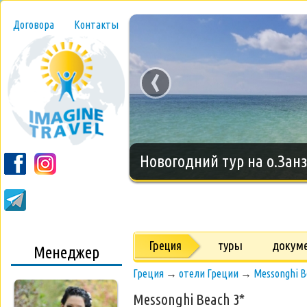
Договора
Контакты
‹
Новогодний тур на о.Занз
Греция
туры
докум
Менеджер
Греция
→
отели Греции
→
Messonghi B
Messonghi Beach 3*