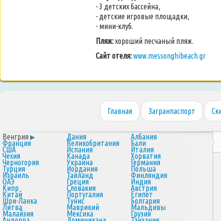
- 3 детских бассейна,
- детские игровые площадки,
- мини-клуб.
Пляж:
хороший песчаный пляж.
Сайт отеля:
www.messonghibeach.gr
Главная
Загранпаспорт
Ск
Венгрия
Дания
Албания
Франция
Великобритания
Бали
США
Испания
Италия
Чехия
Канада
Хорватия
Черногория
Украина
Германия
Турция
Иордания
Польша
Израиль
Таиланд
Финляндия
ОАЭ
Греция
Индия
Кипр
Словакия
Австрия
Китай
Португалия
Египет
Шри-Ланка
Тунис
Болгария
Литва
Маврикий
Мальдивы
Малайзия
Мексика
Грузия
Андорра
Доминикана
Танзания