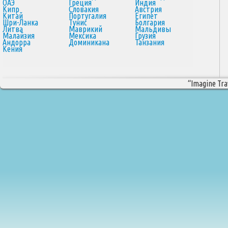
ОАЭ
Греция
Индия
Кипр
Словакия
Австрия
Китай
Португалия
Египет
Шри-Ланка
Тунис
Болгария
Литва
Маврикий
Мальдивы
Малайзия
Мексика
Грузия
Андорра
Доминикана
Танзания
Кения
“Imagine Trav