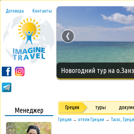
Договора
Контакты
‹
Новогодний тур на о.Занз
Греция
туры
докум
Менеджер
Греция
→
отели Греции
→
Тасос, Грец