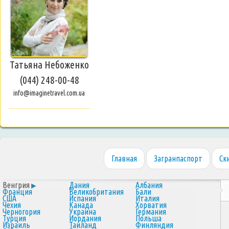
Татьяна Небоженко
(044) 248-00-48
info@imaginetravel.com.ua
Главная
Загранпаспорт
Ск
Венгрия
Дания
Албания
Франция
Великобритания
Бали
США
Испания
Италия
Чехия
Канада
Хорватия
Черногория
Украина
Германия
Турция
Иордания
Польша
Израиль
Таиланд
Финляндия