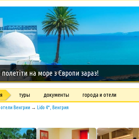
дний тур на о.Занзибар, 8 дней
я
туры
документы
города и отели
→
отели Венгрии
→
Lido 4*, Венгрия