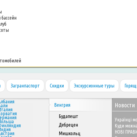
ы
 бассейн
клуб
асоты
втомобилей
я
Загранпаспорт
Скидки
Экскурсионные туры
Горящ
Албания
Новости
Венгрия
Бали
Италия
Хорватия
Будапешт
Германия
Українці мо
Польша
Дебрецен
Финляндия
Куди можна
Индия
НОВІ ПРАВ
Австрия
Мишкольц