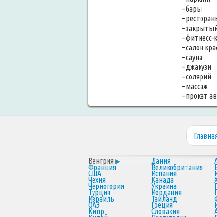
– бары
– ресторан
– закрытый
– фитнесс-
– салон кр
– сауна
– джакузи
– солярий
– массаж
– прокат а
Главна
Венгрия
Дания
Франция
Великобритания
США
Испания
Чехия
Канада
Черногория
Украина
Турция
Иордания
Израиль
Таиланд
ОАЭ
Греция
Кипр
Словакия