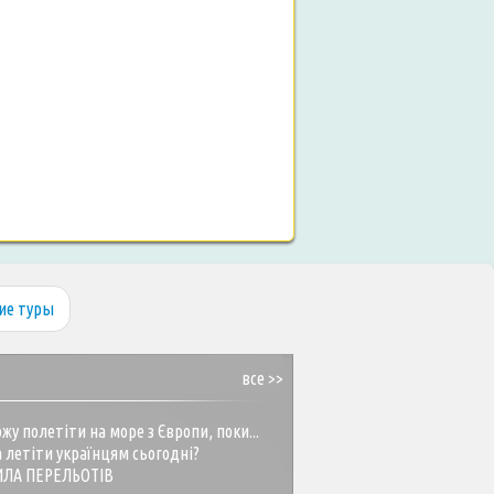
ие туры
все >>
жу полетіти на море з Європи, поки...
 летіти українцям сьогодні?
ИЛА ПЕРЕЛЬОТІВ