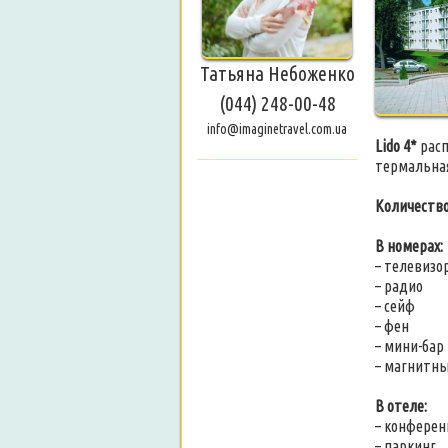
Татьяна Небоженко
(044) 248-00-48
info@imaginetravel.com.ua
Lido 4*
расп
термальная
Количество
В номерах:
– телевизо
– радио
– сейф
– фен
– мини-бар
– магнитн
В отеле:
– конферен
– паркинг