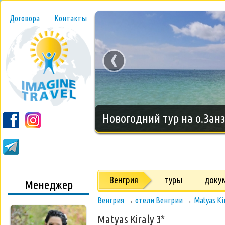
Договора
Контакты
‹
Новогодний тур на о.Занз
Венгрия
туры
доку
Менеджер
Венгрия
→
отели Венгрии
→
Matyas Ki
Matyas Kiraly 3*