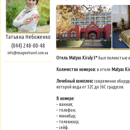
Татьяна Небоженко
(044) 248-00-48
info@imaginetravel.com.ua
Отель Matyas Kiraly 3*
был полностью об
Количество номеров:
в отеле
Matyas Ki
Лечебный комплекс
современно оборуд
которой вода от 32С до 36С градусов.
В номере:
– ванная;
– телефон;
– минибар;
– телевизор;
– сейф.