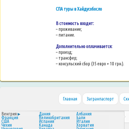
СПА туры в Хайдусобосло
В стоимость входит:
– проживание;
– питание.
Дополнительно оплачивается:
– проезд;
– трансфер;
– консульский сбор (35 евро + 10 грн.).
Главная
Загранпаспорт
Ск
Венгрия
Дания
Албания
Франция
Великобритания
Бали
США
Испания
Италия
Чехия
Канада
Хорватия
Черногория
Украина
Германия