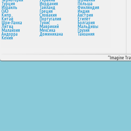
Турция
Иордания
Польша
Израиль
Таиланд
Финляндия
ОАЭ
Греция
Индия
Кипр
Словакия
Австрия
Китай
Португалия
Египет
Шри-Ланка
Тунис
Болгария
Литва
Маврикий
Мальдивы
Малайзия
Мексика
Грузия
Андорра
Доминикана
Танзания
Кения
“Imagine Trav