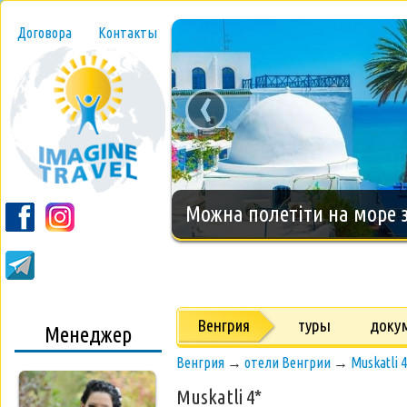
Договора
Контакты
‹
Новогодний тур на о.Занз
Венгрия
туры
доку
Менеджер
Венгрия
→
отели Венгрии
→
Muskatli 
Muskatli 4*