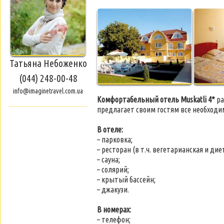
Татьяна Небоженко
(044) 248-00-48
info@imaginetravel.com.ua
Комфортабельный отель Muskatli 4*
ра
предлагает своим гостям все необходи
В отеле:
– парковка;
– ресторан (в т.ч. вегетарианская и дие
– сауна;
– солярий;
– крытый бассейн;
– джакузи.
В номерах:
– телефон;