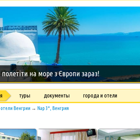
дний тур на о.Занзибар, 8 дней
я
туры
документы
города и отели
→
отели Венгрии
→
Nap 3*, Венгрия