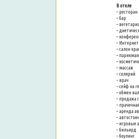
В отеле
– ресторан
– бар
– вегетари
– диетичес
– конферен
– Интернет
– салон кр
– парикмах
– косметич
– массаж
– солярий
– врач
– сейф на r
– обмен в
– продажа 
– прачечна
– аренда а
– автостоя
– игровые
– бильярд
– боулинг