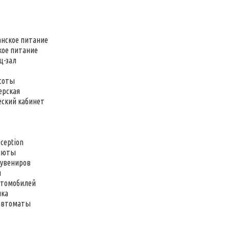
анское питание
кое питание
ц-зал
асоты
ерская
еский кабинет
eception
алюты
сувениров
я
втомобилей
нка
 автоматы