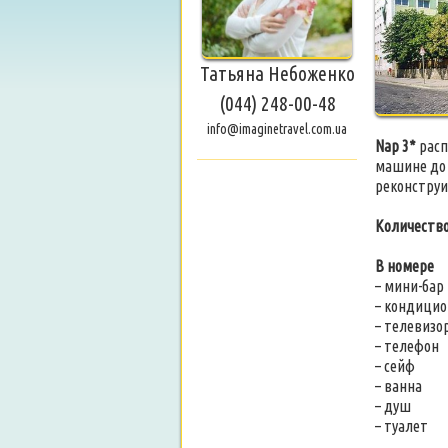
Татьяна Небоженко
(044) 248-00-48
info@imaginetravel.com.ua
Nap 3*
расп
машине до 
реконструи
Количество
В номере
– мини-бар
– кондицио
– телевизо
– телефон
– сейф
– ванна
– душ
– туалет