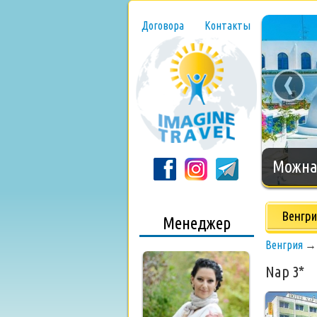
Договора
Контакты
‹
Нового
Венгри
Менеджер
Венгрия
Nap 3*