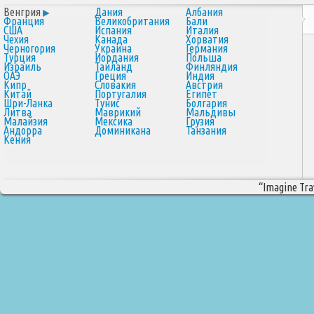
Венгрия
Дания
Албания
Франция
Великобритания
Бали
США
Испания
Италия
Чехия
Канада
Хорватия
Черногория
Украина
Германия
Турция
Иордания
Польша
Израиль
Таиланд
Финляндия
ОАЭ
Греция
Индия
Кипр
Словакия
Австрия
Китай
Португалия
Египет
Шри-Ланка
Тунис
Болгария
Литва
Маврикий
Мальдивы
Малайзия
Мексика
Грузия
Андорра
Доминикана
Танзания
Кения
“Imagine Trav