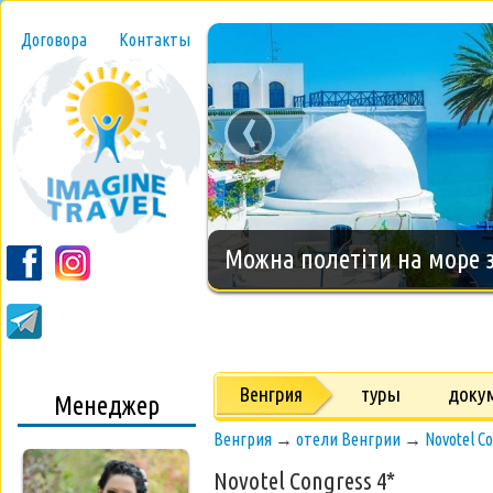
Договора
Контакты
‹
Новогодний тур на о.Занз
Венгрия
туры
доку
Менеджер
Венгрия
→
отели Венгрии
→
Novotel C
Novotel Congress 4*