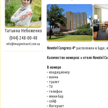
Татьяна Небоженко
(044) 248-00-48
info@imaginetravel.com.ua
Novotel Congress 4*
расположен в Буде, 
Количество номеров:
в
отеле Novotel Co
В номере
– кондиционер
– ванна
– туалет
– TV
– телефон
– мини-бар
– сейф
– Интернет