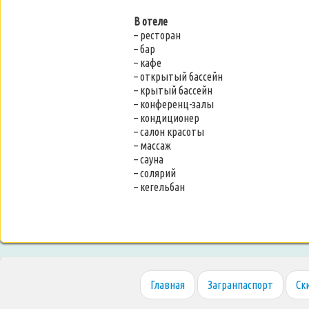
В отеле
– ресторан
– бар
– кафе
– открытый бассейн
– крытый бассейн
– конференц-залы
– кондиционер
– салон красоты
– массаж
– сауна
– солярий
– кегельбан
Главная
Загранпаспорт
Ск