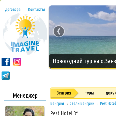
Договора
Контакты
‹
Новогодний тур на о.Занз
Венгрия
туры
доку
Менеджер
Венгрия
→
отели Венгрии
→
Pest Hote
Pest Hotel 3*