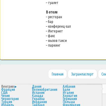
– туалет
В отеле
– ресторан
– бар
– конференц-зал
– Интернет
– факс
– вызов такси
– паркинг
Главная
Загранпаспорт
Ск
Венгрия
Дания
Албания
Франция
Великобритания
Бали
США
Испания
Италия
Чехия
Канада
Хорватия
Черногория
Украина
Германия
Турция
Иордания
Польша
Израиль
Таиланд
Финляндия