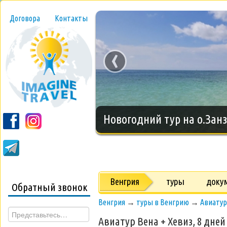
Договора
Контакты
‹
Новогодний тур на о.Занз
Венгрия
туры
доку
Обратный звонок
Венгрия
→
туры в Венгрию
→
Авиатур
Авиатур Вена + Хевиз, 8 дней