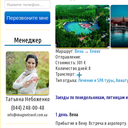
Перезвоните мне
Менеджер
Маршрут:
Вена
→
Хевиз
Отправление:
Стоимость:
301 €
Количество дней:
8
Транспорт:
Тип отдыха:
Лечение и SPA туры
,
Авиат
Заезды по понедельникам, пятницам и
Татьяна Небоженко
(044) 248-00-48
1 день.
Вена
info@imaginetravel.com.ua
Прибытие в Вену. Встреча в аэропорту.