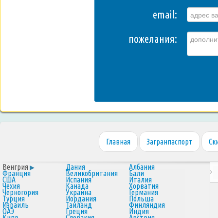
email:
пожелания:
Главная
Загранпаспорт
Ск
Венгрия
Дания
Албания
Франция
Великобритания
Бали
США
Испания
Италия
Чехия
Канада
Хорватия
Черногория
Украина
Германия
Турция
Иордания
Польша
Израиль
Таиланд
Финляндия
ОАЭ
Греция
Индия
Кипр
Словакия
Австрия