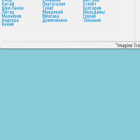
Китай
Португалия
Египет
Шри-Ланка
Тунис
Болгария
Литва
Маврикий
Мальдивы
Малайзия
Мексика
Грузия
Андорра
Доминикана
Танзания
Кения
“Imagine Trav