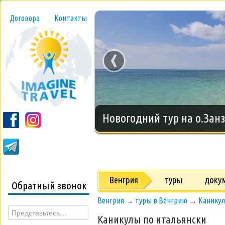
Договора
Контакты
‹
Новогодний тур на о.Занз
Венгрия
туры
доку
Обратный звонок
Венгрия
→
туры в Венгрию
→
Каникул
Каникулы по итальянски