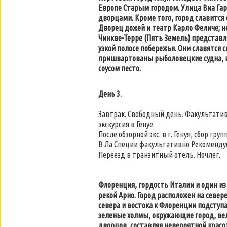
Европе Старым городом. Улица Виа Га
дворцами. Кроме того, город славится
Дворец дожей и театр Карло Феличе; н
Чинкве-Терре (Пять Земель) представл
узкой полосе побережья. Они славятся
пришвартованы рыболовецкие судна, 
соусом песто.
День 3.
Завтрак. Свободный день. Факультативн
экскурсия в Генуе.
После обзорной экс. в г. Генуя, сбор гр
В Ла Специи факультативно Рекомендуе
Переезд в транзитный отель. Ночлег.
Флоренция, гордость Италии и один из
рекой Арно. Город расположен на севе
севера и востока к Флоренции подступ
зеленые холмы, окружающие город, ве
дворцов, составляя невероятной красо