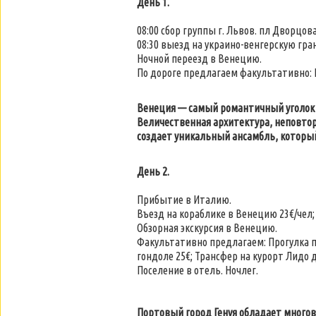
День
1.
08:00 сбор группы г. Львов. пл Дворцо
08:30 выезд на украино-венгерскую гра
Ночной переезд в Венецию.
По дороге предлагаем факультативно: П
Венеция — самый романтичный уголок 
Величественная архитектура, неповтор
создает уникальный ансамбль, которы
День 2.
Прибытие в Италию.
Въезд на кораблике в Венецию 23€/чел; д
Обзорная экскурсия в Венецию.
Факультативно предлагаем: Прогулка по
гондоле 25€; Трансфер на курорт Лидо д
Поселение в отель. Ночлег.
Портовый город Генуя обладает многов