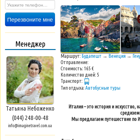
Перезвоните мне
Менеджер
Маршрут:
Будапешт
→
Венеция
→
Ген
Отправление:
Стоимость:
165 €
Количество дней:
5
Транспорт:
Тип отдыха:
Автобусные туры
Италия – это история и искусство,
Татьяна Небоженко
средизем
(044) 248-00-48
Мы предлагаем путешествие по И
info@imaginetravel.com.ua