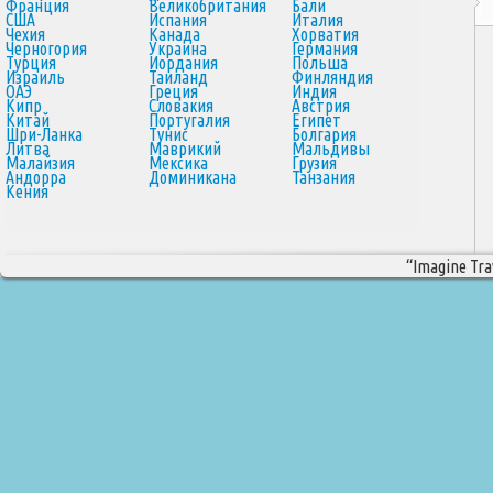
Франция
Великобритания
Бали
США
Испания
Италия
Чехия
Канада
Хорватия
Черногория
Украина
Германия
Турция
Иордания
Польша
Израиль
Таиланд
Финляндия
ОАЭ
Греция
Индия
Кипр
Словакия
Австрия
Китай
Португалия
Египет
Шри-Ланка
Тунис
Болгария
Литва
Маврикий
Мальдивы
Малайзия
Мексика
Грузия
Андорра
Доминикана
Танзания
Кения
“Imagine Trav