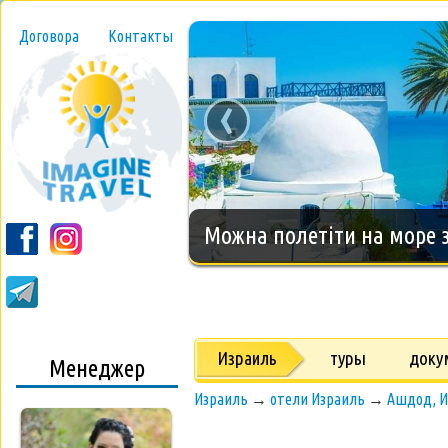
Договора
Контакты
‹
Новогодний тур на о.Занз
Израиль
туры
доку
Менеджер
Израиль
→
отели Израиль
→
Ашдод, И