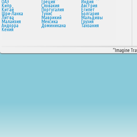
ОАЭ
Греция
Индия
Кипр
Словакия
Австрия
Китай
Португалия
Египет
Шри-Ланка
Тунис
Болгария
Литва
Маврикий
Мальдивы
Малайзия
Мексика
Грузия
Андорра
Доминикана
Танзания
Кения
“Imagine Trav