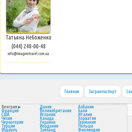
Татьяна Небоженко
(044) 248-00-48
info@imaginetravel.com.ua
Главная
Загранпаспорт
Ск
Венгрия
Дания
Албания
Франция
Великобритания
Бали
США
Испания
Италия
Чехия
Канада
Хорватия
Черногория
Украина
Германия
Турция
Иордания
Польша
Израиль
Таиланд
Финляндия