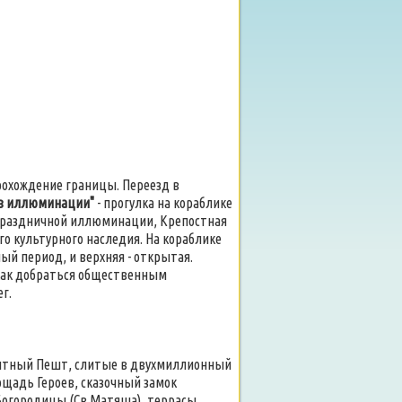
Прохождение границы. Переезд в
в иллюминации"
- прогулка на кораблике
в праздничной иллюминации, Крепостная
о культурного наследия. На кораблике
ый период, и верхняя - открытая.
 как добраться общественным
г.
гантный Пешт, слитые в двухмиллионный
ощадь Героев, сказочный замок
Богородицы (Св.Матяша), террасы