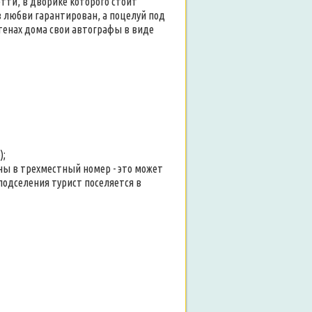
ти, в дворике которого стоит
в любви гарантирован, а поцелуй под
тенах дома свои автографы в виде
);
ны в трехместный номер - это может
подселения турист поселяется в