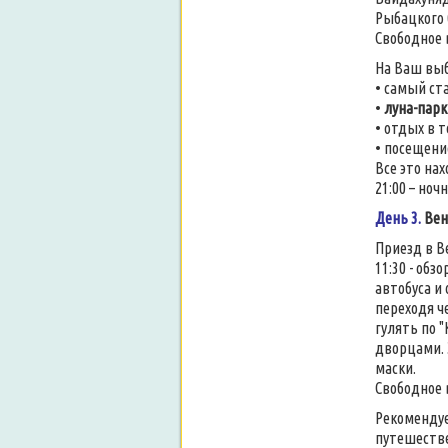
Рыбацкого 
Свободное 
На Ваш вы
• самый с
•
луна-парк
• отдых в 
• посещен
Все это на
21:00 – ноч
День 3.
Вен
Приезд в В
11:30 - обз
автобуса и 
переходя ч
гулять по 
дворцами. 
маски.
Свободное 
Рекомендуе
путешестве