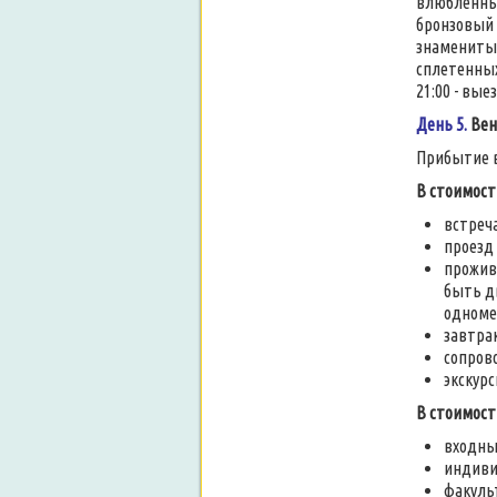
влюбленных
бронзовый 
знаменитым
сплетенных
21:00 - вые
День 5.
Вен
Прибытие в
В стоимос
встреч
проезд
прожив
быть д
одномес
завтра
сопров
экскурс
В стоимос
входны
индиви
факуль