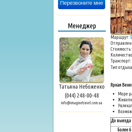
Перезвоните мне
Менеджер
Маршрут:
Отправлен
Стоимость
Количество
Транспорт:
Тип отдыха
Яркая Вене
Татьяна Небоженко
Море р
(044) 248-00-48
Живопи
info@imaginetravel.com.ua
Увлекат
Возмож
До выезда о
Более 6