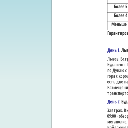
Более 5
Более 4
Меньше 
Гарантиров
День 1.
Льв
Львов. Вст
Будапешт. 
по Дунаю с
гора с кор
есть две п
Размещение
транспорто
День 2.
Буд
Завтрак. В
09:00 - обз
мегаполис.
Вайдахуняд