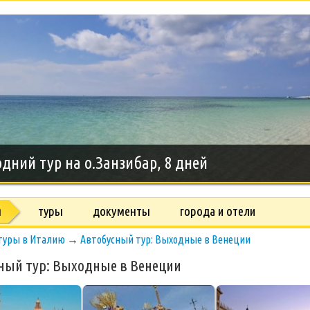
дний тур на о.Занзибар, 8 дней
я
туры
документы
города и отели
туры в Италию
→
Автобусный тур: Выходные в Венеции
ный тур: Выходные в Венеции