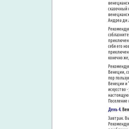
венецианск
сказочный 
венецианск
Андреа ди 
Рекоменду
соблазните
приключени
себя его н
приключени
конечно же
Рекоменду
Венеции, с
пор пользу
Венеции и 
искусство 
настоящую 
Поселение 
День 4.
Вен
Завтрак. В
Рекомендуе