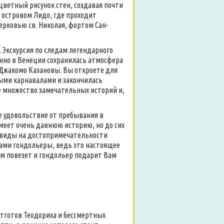
цветный рисунок стен, создавая почти
 островом Лидо, где проходит
рковью св. Николая, фортом Сан-
). Экскурсия по следам легендарного
енно в Венеции сохранилась атмосфера
 Джакомо Казановы. Вы откроете для
ными карнавалами и закончилась
 множество замечательных историй и,
ое удовольствие от пребывания в
имеет очень давнюю историю, но до сих
е виды на достопримечательности
 сами гондольеры, ведь это настоящее
Вам повезет и гондольер подарит Вам
остготов Теодориха и бессмертных