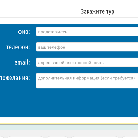
Закажите тур
фио:
телефон:
email:
пожелания: