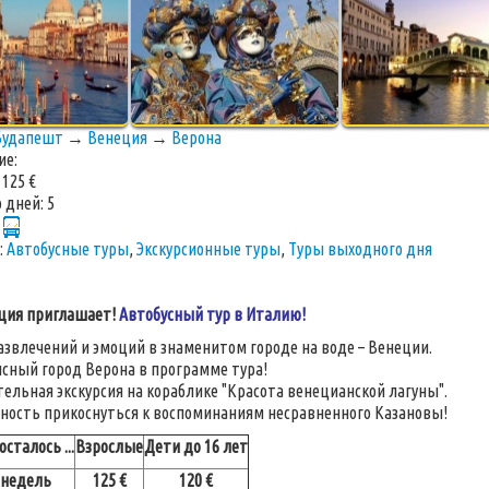
Будапешт
→
Венеция
→
Верона
ие:
:
125 €
 дней:
5
:
Автобусные туры
,
Экскурсионные туры
,
Туры выходного дня
ция приглашает!
Автобусный тур в Италию!
азвлечений и эмоций в знаменитом городе на воде – Венеции.
сный город Верона в программе тура!
ельная экскурсия на кораблике "Красота венецианской лагуны".
ность прикоснуться к воспоминаниям несравненного Казановы!
сталось ...
Взрослые
Дети до 16 лет
 недель
125 €
120 €