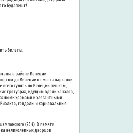
 это Будапешт!
пить билеты.
orama в районе Венеции.
ортом до Венеции от места парковки
чше всего гулять по Венеции пешком,
зких тротуарах, идущим вдоль каналов,
красными храмами и элегантными
 Риальто, гондолы и карнавальные
шампанского (25 €). В памяти
ева великолепных дворцов