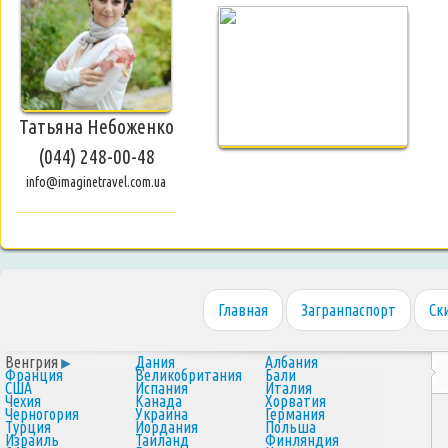
Татьяна Небоженко
(044) 248-00-48
info@imaginetravel.com.ua
Главная
Загранпаспорт
Ск
Венгрия
Дания
Албания
Франция
Великобритания
Бали
США
Испания
Италия
Чехия
Канада
Хорватия
Черногория
Украина
Германия
Турция
Иордания
Польша
Израиль
Таиланд
Финляндия