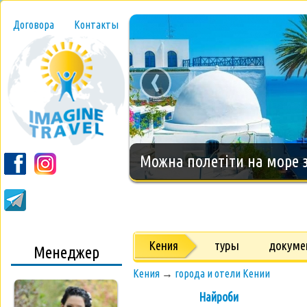
Договора
Контакты
‹
Новогодний тур на о.Занз
Кения
туры
докуме
Менеджер
Кения
→
города и отели Кении
Найроби