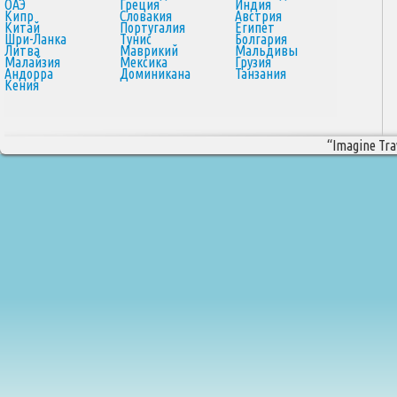
ОАЭ
Греция
Индия
Кипр
Словакия
Австрия
Китай
Португалия
Египет
Шри-Ланка
Тунис
Болгария
Литва
Маврикий
Мальдивы
Малайзия
Мексика
Грузия
Андорра
Доминикана
Танзания
Кения
“Imagine Trav