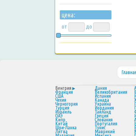
цена:
от
до
Главна
Венгрия
Дания
Франция
Великобритания
США
Испания
Чехия
Канада
Черногория
Украина
Турция
Иордания
Израиль
Таиланд
ОАЭ
Греция
Кипр
Словакия
Китай
Португалия
Шри-Ланка
Тунис
Литва
Маврикий
Малайзия
Мексика