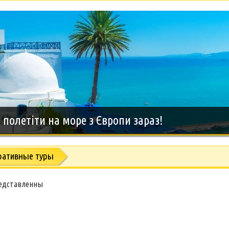
полетіти на море з Європи зараз!
ративные туры
редставленны