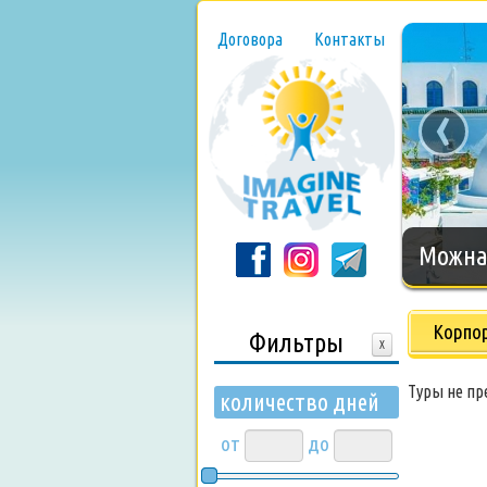
Договора
Контакты
‹
Можна 
Корпо
Фильтры
X
Туры не п
количество дней
от
до