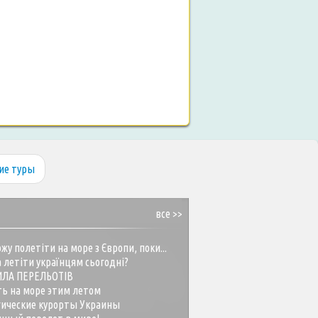
ие туры
все >>
жу полетіти на море з Європи, поки...
 летіти українцям сьогодні?
ИЛА ПЕРЕЛЬОТІВ
ть на море этим летом
гические курорты Украины