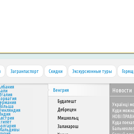
я
Загранпаспорт
Скидки
Экскурсионные туры
Горящ
Албания
Новости
Венгрия
Бали
Италия
Хорватия
Будапешт
Германия
Українці мо
Польша
Дебрецен
Финляндия
Куди можна
Индия
НОВІ ПРАВ
Австрия
Мишкольц
Египет
Куда поеха
Болгария
Залакарош
Бальнеоло
Мальдивы
Грузия