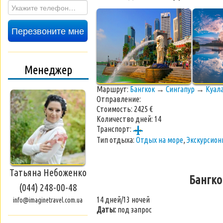
Перезвоните мне
Менеджер
Маршрут:
Бангкок
→
Сингапур
→
Куал
Отправление:
Стоимость:
2425 €
Количество дней:
14
Транспорт:
Тип отдыха:
Отдых на море
,
Экскурсио
Татьяна Небоженко
Бангко
(044) 248-00-48
14 дней/13 ночей
info@imaginetravel.com.ua
Даты:
под запрос