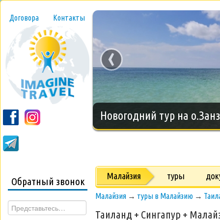
Договора
Контакты
‹
Новогодний тур на о.Занз
Малайзия
туры
док
Обратный звонок
Малайзия
→
туры в Малайзию
→
Таил
Таиланд + Сингапур + Малай