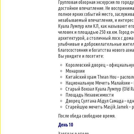
Групповая обзорная экскурсия по горо
достойное впечатление. Не воспринимай
полное ярких событий место, заслужива
незабываемый впечатления, и интересн
Куала Лумпур или КЛ, как называют его
человек и площадью 250 кв.км. Город 
архитектурой, а столичный лоск с дом
улыбчивые и доброжелательные жители,
благосостояния и богатства нового азиа
Вы увидите и посетите:
Королевский дворец – официальну
Монархии
Китайский храм Thean Hou – распо
Национальную Мечеть Малайзии – M
Старый Вокзал Куала Лумпур (Old Rai
Площадь Независимости
Дворец Султана Абдул Самада – од
Старейшую мечеть Masjik Jamek – р
После обеда свободное время.
День 10
Завтрак в отеле.