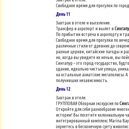
Свободное время для прогулок по город
День 11
Завтрак в отеле и выселение.
Трансфер в аэропорт и вылет в
Сингап
По прибытии встреча в аэропорту и тр
Свободное время для прогулки по вече
различные стили от древних до совре
разные церкви, китайские пагоды и ра
но, когда вы увидите их ночью, вы пой
Сингапур – это город-государство, буд
здания, идеально чистые улицы, уникал
на остальные азиатские мегаполисы. А 
получивших независимость.
День 12
Завтрак в отеле.
ГРУППОВАЯ Обзорная экскурсия по
Синг
Откройте для себя разнообразие много
истории! Вы посетите колониальную ча
интегрированный комплекс Marina Bay 
окунетесь в бесконечную суету живопи