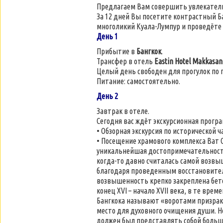
Предлагаем Вам совершить увлекатель
За 12 дней Вы посетите контрастный Б
многоликий Куала-Лумпур и проведёте 
День 1
Прибытие в
Бангкок
.
Трансфер в отель
Eastin Hotel Makkasan
Целый день свободен для прогулок по г
Питание: самостоятельно.
День 2
Завтрак в отеле.
Сегодня вас ждёт экскурсионная програ
• Обзорная экскурсия по исторической ча
• Посещение храмового комплекса Ват С
уникальнейшая достопримечательность:
когда-то давно считалась самой возвыш
благодаря проведенным восстановител
возвышенность крепко закреплена бет
конец XVI – начало XVII века, в те вре
Бангкока называют «воротами призрак
место для духовного очищения души. Н
должен был представлять собой большую