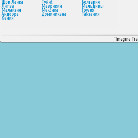
Шри-Ланка
Тунис
Болгария
Литва
Маврикий
Мальдивы
Малайзия
Мексика
Грузия
Андорра
Доминикана
Танзания
Кения
“Imagine Trav