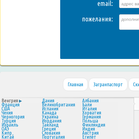
email:
пожелания:
Главная
Загранпаспорт
Ск
Венгрия
Дания
Албания
Франция
Великобритания
Бали
США
Испания
Италия
Чехия
Канада
Хорватия
Черногория
Украина
Германия
Турция
Иордания
Польша
Израиль
Таиланд
Финляндия
ОАЭ
Греция
Индия
Кипр
Словакия
Австрия
Китай
Португалия
Египет