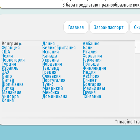
- 3 бара предлагают разнообразные ко
Главная
Загранпаспорт
Ск
Венгрия
Дания
Албания
Франция
Великобритания
Бали
США
Испания
Италия
Чехия
Канада
Хорватия
Черногория
Украина
Германия
Турция
Иордания
Польша
Израиль
Таиланд
Финляндия
ОАЭ
Греция
Индия
Кипр
Словакия
Австрия
Китай
Португалия
Египет
Шри-Ланка
Тунис
Болгария
Литва
Маврикий
Мальдивы
Малайзия
Мексика
Грузия
Андорра
Доминикана
Танзания
Кения
“Imagine Trav