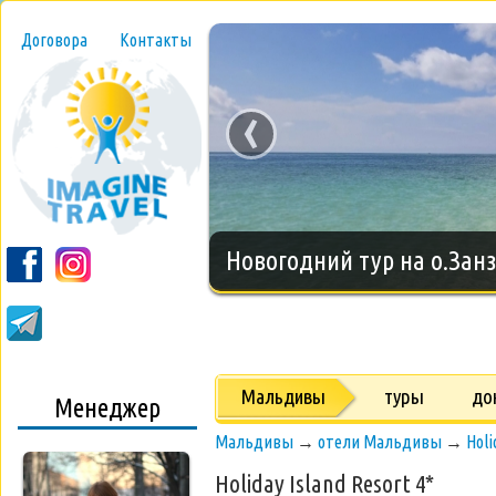
Договора
Контакты
‹
Новогодний тур на о.Занз
Мальдивы
туры
до
Менеджер
Мальдивы
→
отели Мальдивы
→
Holi
Holiday Island Resort 4*