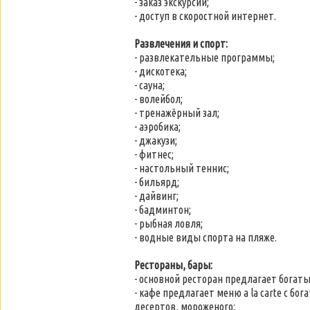
- заказ экскурсий;
- доступ в скоростной интернет.
Развлечения и спорт:
- развлекательные программы;
- дискотека;
- сауна;
- волейбол;
- тренажёрный зал;
- аэробика;
- джакузи;
- фитнес;
- настольный теннис;
- бильярд;
- дайвинг;
- бадминтон;
- рыбная ловля;
- водные виды спорта на пляже.
Рестораны, бары:
- основной ресторан предлагает богат
- кафе предлагает меню a la carte с 
десертов, мороженого;