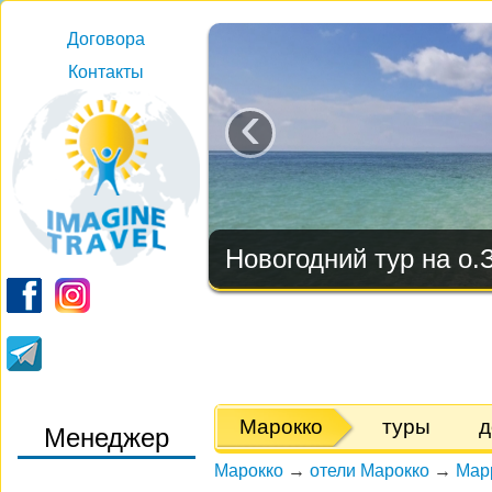
Договора
Контакты
‹
Новогодний тур на о.
Марокко
туры
д
Менеджер
Марокко
→
отели Марокко
→
Мар