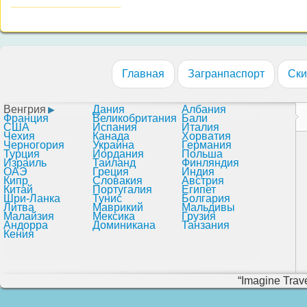
Главная
Загранпаспорт
Ски
Венгрия
Дания
Албания
Франция
Великобритания
Бали
США
Испания
Италия
Чехия
Канада
Хорватия
Черногория
Украина
Германия
Турция
Иордания
Польша
Израиль
Таиланд
Финляндия
ОАЭ
Греция
Индия
Кипр
Словакия
Австрия
Китай
Португалия
Египет
Шри-Ланка
Тунис
Болгария
Литва
Маврикий
Мальдивы
Малайзия
Мексика
Грузия
Андорра
Доминикана
Танзания
Кения
“Imagine Trave