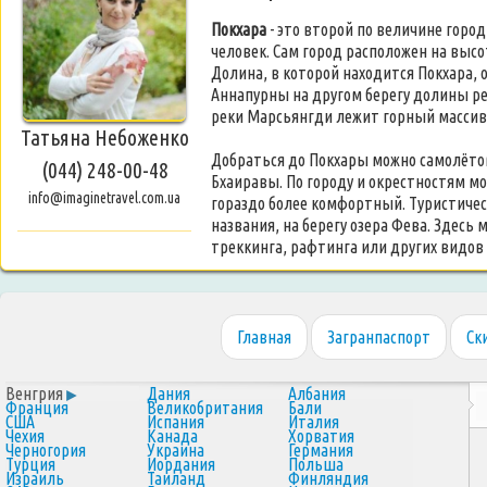
Покхара
- это второй по величине город
человек. Сам город расположен на высо
Долина, в которой находится
Покхара
,
Аннапурны на другом берегу долины рек
реки Марсьянгди лежит горный массив
Татьяна Небоженко
Добраться до
Покхары
можно
самолёт
(044) 248-00-48
Бхаиравы. По городу и окрестностям м
info@imaginetravel.com.ua
гораздо более комфортный. Туристиче
названия, на берегу озера Фева. Здесь
треккинга, рафтинга или других видов
Главная
Загранпаспорт
Ск
Венгрия
Дания
Албания
Франция
Великобритания
Бали
США
Испания
Италия
Чехия
Канада
Хорватия
Черногория
Украина
Германия
Турция
Иордания
Польша
Израиль
Таиланд
Финляндия