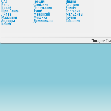
ОАЭ
Греция
Индия
Кипр
Словакия
Австрия
Китай
Португалия
Египет
Шри-Ланка
Тунис
Болгария
Литва
Маврикий
Мальдивы
Малайзия
Мексика
Грузия
Андорра
Доминикана
Танзания
Кения
“Imagine Trav