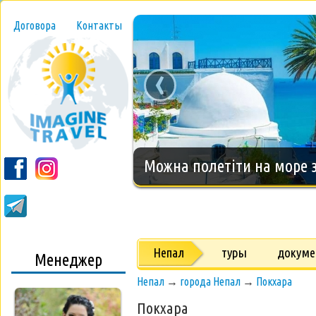
Договора
Контакты
‹
Новогодний тур на о.Занз
Непал
туры
докум
Менеджер
Непал
→
города Непал
→
Покхара
Покхара