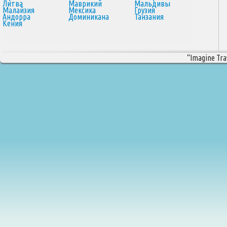
Литва
Маврикий
Мальдивы
Малайзия
Мексика
Грузия
Андорра
Доминикана
Танзания
Кения
“Imagine Trav