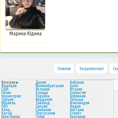
Марина Юдина
Главная
Загранпаспорт
Ск
Венгрия
Дания
Албания
Франция
Великобритания
Бали
США
Испания
Италия
Чехия
Канада
Хорватия
Черногория
Украина
Германия
Турция
Иордания
Польша
Израиль
Таиланд
Финляндия
ОАЭ
Греция
Индия
Кипр
Словакия
Австрия
Китай
Португалия
Египет
Шри-Ланка
Тунис
Болгария