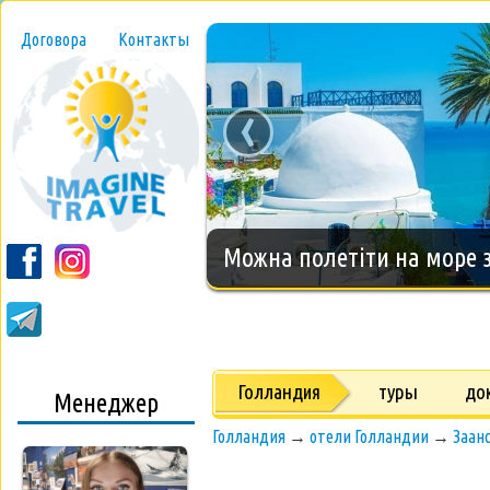
Договора
Контакты
‹
Новогодний тур на о.Занз
Голландия
туры
до
Менеджер
Голландия
→
отели Голландии
→
Заанс