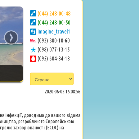
(044) 248-00-48
(044) 248-00-50
›
imagine_travel1
(093) 300-10-60
(098) 077-13-15
(095) 604-84-18
2020-06-05 15:08:56
ня інфекції, доводимо до вашого відома
рівництва, розробленого Європейською
нтролю захворюваності (ECDC) на