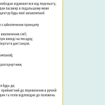
 необхідно відмовитися від перельоту,
відки пасажир в подальшому може
ентру будь-якої авіакомпанії.
чи з забезпечення принципу
 виключення сім'ї;
ри виході на посадку;
зберігати дистанцію.
омпанія);
 розгорнутими;
я будь-де;
лю прийнятний до перевезення в ручній
ідин та гелів відповідно до положень