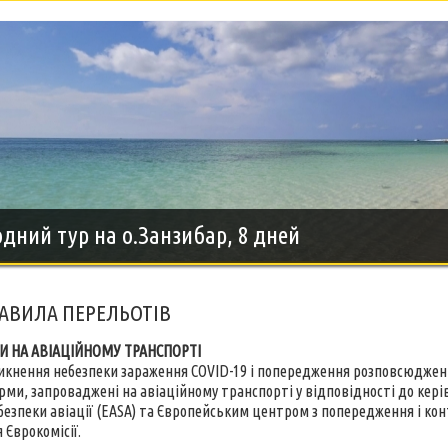
дний тур на о.Занзибар, 8 дней
РАВИЛА ПЕРЕЛЬОТІВ
И НА АВІАЦІЙНОМУ ТРАНСПОРТІ
икнення небезпеки зараження COVID-19 і попередження розповсюджен
орми, запроваджені на авіаційному транспорті у відповідності до ке
 безпеки авіації (EASA) та Європейським центром з попередження і ко
 Єврокомісії.