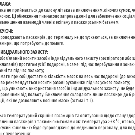
ЛАЖА:
ажа не приймається до салону літака за виключенням жіночих сумок, ч
мочок. Ці обмеження тимчасово запроваджені для забезпечення соціальн
 зменшення взаємодії членів екіпажу з пасажирським багажем.
ЖУЮЧІ:
проводжають пасажирів, до терміналу не допускаються, за виключе
сажири, що потребують допомоги.
ДИВІДУАЛЬНОГО ЗАХИСТУ:
обов'язаний носити засоби індивідуального захисту (респіратори або з
лапанів) протягом усієї подорожі, а саме: під час перебування в зона
нні та під час польоту;
 мати при собі достатню кількість масок на весь час подорожі (до вих
во рекомендується носити разові рукавички під час усього польоту;
в, що уникають використання засобів індивідуального захисту, не буд
ороненими від польоту. Виключення складають лише пасажири до 6 р
і, які не дозволяють носіння масок (астма і т.і.).
ься температурний скрінінг пасажирів та опитування щодо стану здоро
иявлення пасажирів з такими симтомами як: температура ≥38 °С, втома
 сухий кашель - їх буде супроводжено до медичного персоналу, для 
 їх перевезення;