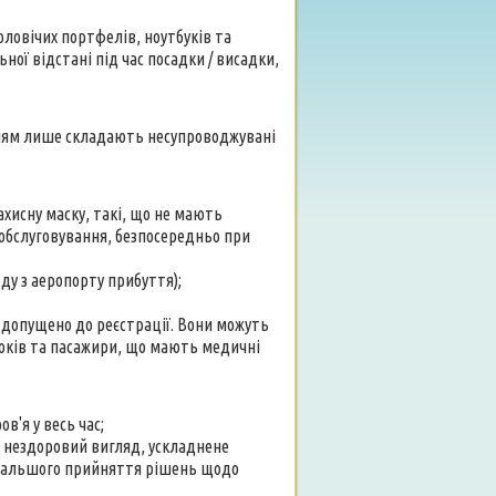
оловічих портфелів, ноутбуків та
ої відстані під час посадки / висадки,
нням лише складають несупроводжувані
ахисну маску, такі, що не мають
х обслуговування, безпосередньо при
оду з аеропорту прибуття);
е допущено до реєстрації. Вони можуть
оків та пасажири, що мають медичні
в'я у весь час;
, нездоровий вигляд, ускладнене
подальшого прийняття рішень щодо