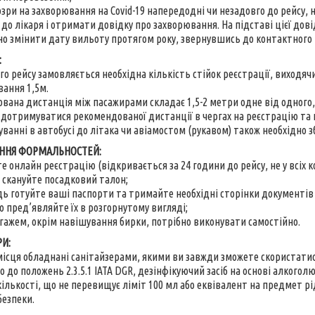
дозри на захворювання на Covid-19 напередодні чи незадовго до рейсу,
 до лікаря і отримати довідку про захворювання. На підставі цієї до
о змінити дату вильоту протягом року, звернувшись до контактного ц
:
го рейсу замовляється необхідна кількість стійок реєстрації, виходя
ання 1,5м.
ована дистанція між пасажирами складає 1,5-2 метри одне від одного,
о дотримуватися рекомендованої дистанції в чергах на реєстрацію та п
уванні в автобусі до літака чи авіамостом (рукавом) також необхідно 
ННЯ ФОРМАЛЬНОСТЕЙ:
е онлайн реєстрацію (відкривається за 24 години до рейсу, не у всіх к
ч скануйте посадковий талон;
ідь готуйте ваші паспорти та тримайте необхідні сторінки документів
о пред’являйте їх в розгорнутому вигляді;
 багажем, окрім навішування бирки, потрібно виконувати самостійно.
РИ:
 місця обладнані санітайзерами, якими ви завжди зможете скористатис
о до положень 2.3.5.1 IATA DGR, дезінфікуючий засіб на основі алкого
кількості, що не перевищує ліміт 100 мл або еквівалент на предмет р
безпеки.