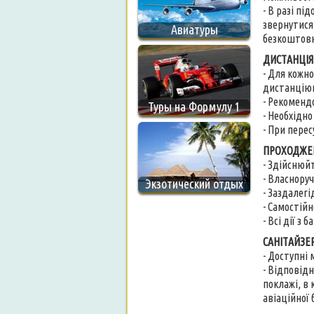
- В разі пі
звернутися
Авиатуры
безкоштовн
ДИСТАНЦІЯ
- Для кожно
дистанціюв
- Рекоменд
Туры на Формулу 1
- Необхідн
- При перес
ПРОХОДЖЕ
- Здійснюйт
- Власнору
Экзотический отдых
- Заздалег
- Самостійн
- Всі дії з
САНІТАЙЗЕ
- Доступні
- Відповідн
поклажі, в 
авіаційної 