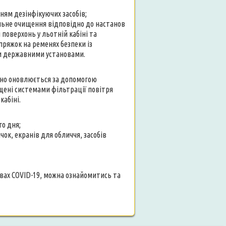
ням дезінфікуючих засобів;
ельне очищення відповідно до настанов
поверхонь у льотній кабіні та
 пряжок на ременях безпеки із
ми державними установами.
тійно оновлюється за допомогою
ащені системами фільтрації повітря
кабіні.
о дня;
чок, екранів для обличчя, засобів
вах COVID-19, можна ознайомитись та