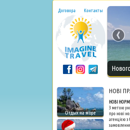
Договора
Контакты
‹
Нового
НОВІ П
НОВІ НОРМ
З метою ун
Отдых на море
про нові н
агенцією з
замовлення