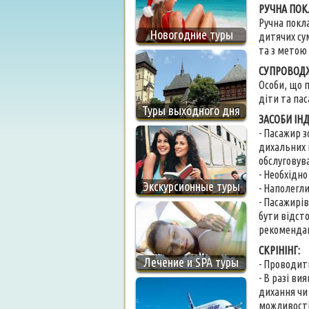
РУЧНА ПОК
Ручна покл
Новогодние туры
дитячих су
та з метою
СУПРОВОД
Особи, що 
діти та па
Туры выходного дня
ЗАСОБИ ІН
- Пасажир з
дихальних к
обслуговува
- Необхідно
Экскурсионные туры
- Наполегли
- Пасажирі
бути відст
рекомендаці
СКРІНІНГ:
Лечение и SPA туры
- Проводит
- В разі в
дихання чи
можливості