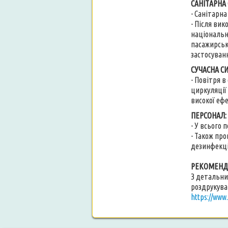
САНІТАРНА
- Санітарн
- Після ви
національн
пасажирсько
застосуван
СУЧАСНА С
- Повітря в
циркуляції 
високої ефе
ПЕРСОНАЛ:
- У всього
- Також про
дезинфекції
РЕКОМЕНДА
З детальни
роздрукува
https://www