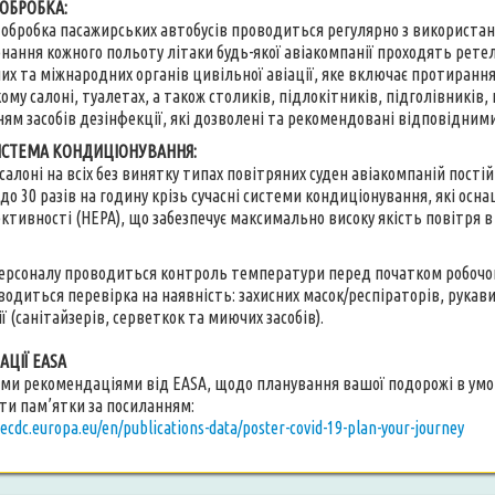
 ОБРОБКА:
а обробка пасажирських автобусів проводиться регулярно з використан
конання кожного польоту літаки будь-якої авіакомпанії проходять рет
их та міжнародних органів цивільної авіації, яке включає протирання 
му салоні, туалетах, а також столиків, підлокітників, підголівників,
ням засобів дезінфекції, які дозволені та рекомендовані відповідни
ИСТЕМА КОНДИЦІОНУВАННЯ:
 салоні на всіх без винятку типах повітряних суден авіакомпаній пос
до 30 разів на годину крізь сучасні системи кондиціонування, які осн
ктивності (HEPA), що забезпечує максимально високу якість повітря в 
 персоналу проводиться контроль температури перед початком робочог
водиться перевірка на наявність: захисних масок/респіраторів, рукави
 (санітайзерів, серветкок та миючих засобів).
ЦІЇ EASA
ми рекомендаціями від EASA, щодо планування вашої подорожі в умо
ти пам’ятки за посиланням:
.ecdc.europa.eu/en/publications-data/poster-covid-19-plan-your-journey