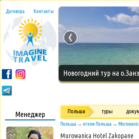
Договора
Контакты
‹
Новогодний тур на о.Занз
Польша
туры
доку
Менеджер
Польша
→
отели Польша
→
Murowanic
Murowanica Hotel Zakopane