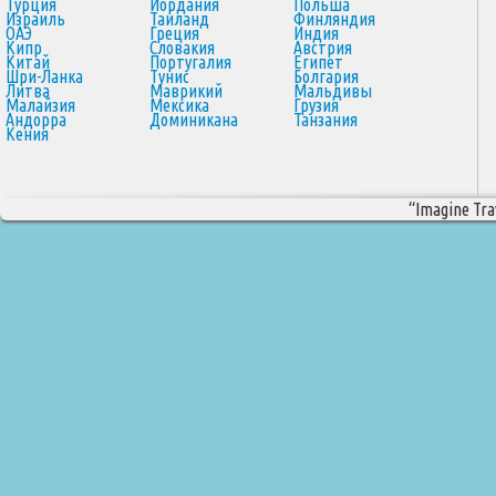
Турция
Иордания
Польша
Израиль
Таиланд
Финляндия
ОАЭ
Греция
Индия
Кипр
Словакия
Австрия
Китай
Португалия
Египет
Шри-Ланка
Тунис
Болгария
Литва
Маврикий
Мальдивы
Малайзия
Мексика
Грузия
Андорра
Доминикана
Танзания
Кения
“Imagine Trav