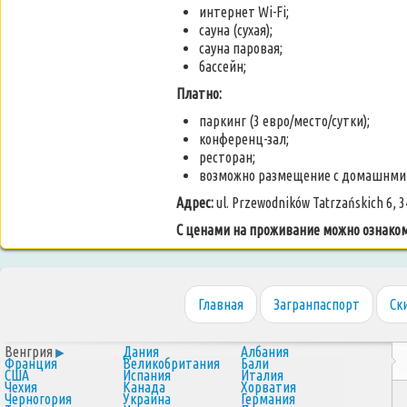
интернет Wi-Fi;
сауна (сухая);
сауна паровая;
бассейн;
Платно:
паркинг (3 евро/место/сутки);
конференц-зал;
ресторан;
возможно размещение с домашнми 
Адрес:
ul. Przewodników Tatrzańskich 6, 
С ценами на проживание можно ознако
Главная
Загранпаспорт
Ск
Венгрия
Дания
Албания
Франция
Великобритания
Бали
США
Испания
Италия
Чехия
Канада
Хорватия
Черногория
Украина
Германия