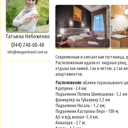
Татьяна Небоженко
(044) 248-00-48
info@imaginetravel.com.ua
Cовременная и элегантная гостиница, 
Расположенная вдали от людных улиц,
отдыха как зимой, так и летом, а так 
апартаментов.
Расположение:
вблизи горнолыжного це
Крупувки - 2.4 км;
Подъемник Поляна Шимошкова - 5,3 км
фуникулер на Губалувку 3,5 км
Подъемник Носаль – 1,2 км;
Подъемник Каспровы Верх – 100 м;
А/с и ж/д вокзал –3,4 км;
Аквапарк – 2.7 м;