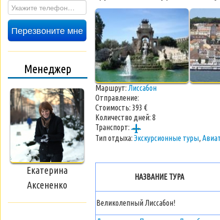
Перезвоните мне
Менеджер
Маршрут:
Лиссабон
Отправление:
Стоимость:
393 €
Количество дней:
8
Транспорт:
Тип отдыха:
Экскурсионные туры
,
Авиа
Екатерина
НАЗВАНИЕ ТУРА
Аксененко
Великолепный Лиссабон!