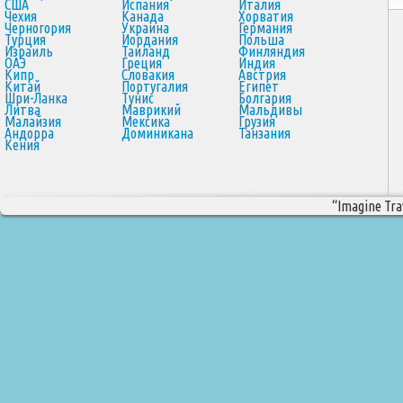
США
Испания
Италия
Чехия
Канада
Хорватия
Черногория
Украина
Германия
Турция
Иордания
Польша
Израиль
Таиланд
Финляндия
ОАЭ
Греция
Индия
Кипр
Словакия
Австрия
Китай
Португалия
Египет
Шри-Ланка
Тунис
Болгария
Литва
Маврикий
Мальдивы
Малайзия
Мексика
Грузия
Андорра
Доминикана
Танзания
Кения
“Imagine Trav