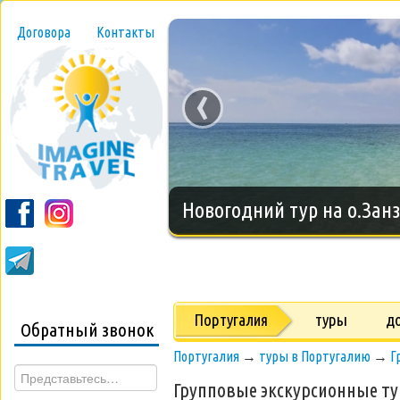
Договора
Контакты
‹
Новогодний тур на о.Занз
Португалия
туры
д
Обратный звонок
Португалия
→
туры в Португалию
→
Г
Групповые экскурсионные т