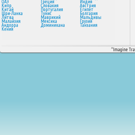
ОАЭ
Греция
Индия
Кипр
Словакия
Австрия
Китай
Португалия
Египет
Шри-Ланка
Тунис
Болгария
Литва
Маврикий
Мальдивы
Малайзия
Мексика
Грузия
Андорра
Доминикана
Танзания
Кения
“Imagine Trav