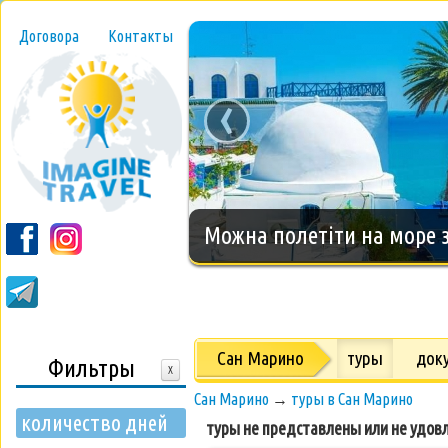
Договора
Контакты
‹
Новогодний тур на о.Занз
Сан Марино
туры
док
Фильтры
X
Сан Марино
→
туры в Сан Марино
количество дней
туры не представлены или не удов