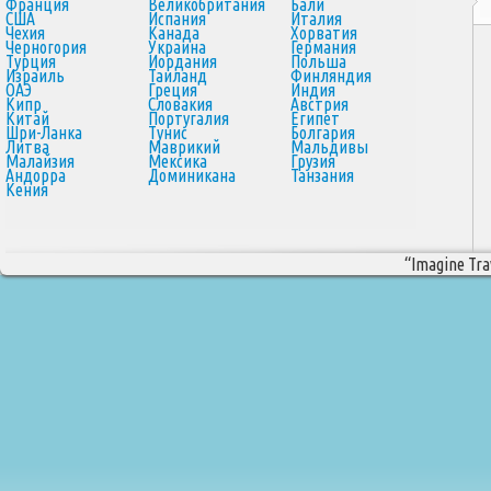
Франция
Великобритания
Бали
США
Испания
Италия
Чехия
Канада
Хорватия
Черногория
Украина
Германия
Турция
Иордания
Польша
Израиль
Таиланд
Финляндия
ОАЭ
Греция
Индия
Кипр
Словакия
Австрия
Китай
Португалия
Египет
Шри-Ланка
Тунис
Болгария
Литва
Маврикий
Мальдивы
Малайзия
Мексика
Грузия
Андорра
Доминикана
Танзания
Кения
“Imagine Trav