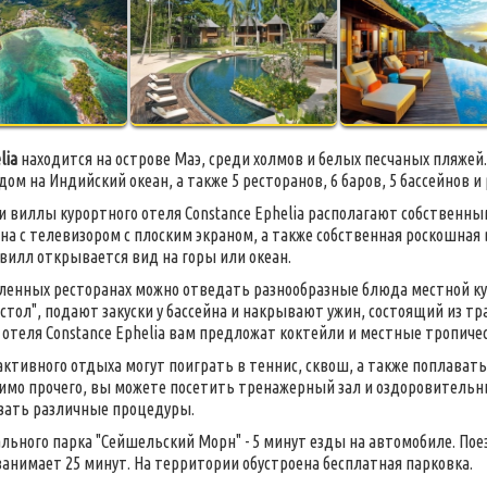
lia
находится на острове Маэ, среди холмов и белых песчаных пляжей
ом на Индийский океан, а также 5 ресторанов, 6 баров, 5 бассейнов и 
и виллы курортного отеля Constance Ephelia располагают собственным
она с телевизором с плоским экраном, а также собственная роскошная 
вилл открывается вид на горы или океан.
ленных ресторанах можно отведать разнообразные блюда местной кух
стол", подают закуски у бассейна и накрывают ужин, состоящий из т
 отеля Constance Ephelia вам предложат коктейли и местные тропичес
ктивного отдыха могут поиграть в теннис, сквош, а также поплавать
имо прочего, вы можете посетить тренажерный зал и оздоровительный
зать различные процедуры.
льного парка "Сейшельский Морн" - 5 минут езды на автомобиле. По
занимает 25 минут. На территории обустроена бесплатная парковка.