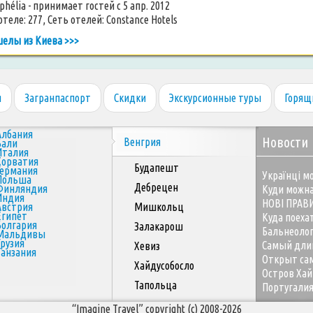
phélia - принимает гостей с 5 апр. 2012
теле: 277, Сеть отелей: Constance Hotels
шелы из Киева >>>
я
Загранпаспорт
Скидки
Экскурсионные туры
Горящ
Албания
Новости
Венгрия
Бали
Италия
Хорватия
Будапешт
Германия
Українці мо
Польша
Дебрецен
Финляндия
Куди можна
Индия
НОВІ ПРАВ
Австрия
Мишкольц
Египет
Куда поеха
Болгария
Залакарош
Бальнеоло
Мальдивы
Грузия
Самый дли
Хевиз
Танзания
Открыт сам
Хайдусобосло
Остров Хай
Тапольца
Португалия
“Imagine Travel” copyright (c) 2008-2026