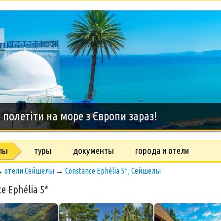
дний тур на о.Занзибар, 8 дней
лы
туры
документы
города и отели
→
отели Сейшелы
→
Constance Ephélia 5*, Сейшелы
e Ephélia 5*