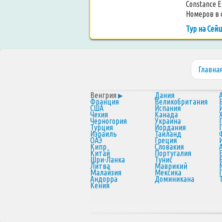
Constance E
Номеров в о
Тур на Сей
Главна
Венгрия
Дания
Франция
Великобритания
США
Испания
Чехия
Канада
Черногория
Украина
Турция
Иордания
Израиль
Таиланд
ОАЭ
Греция
Кипр
Словакия
Китай
Португалия
Шри-Ланка
Тунис
Литва
Маврикий
Малайзия
Мексика
Андорра
Доминикана
Кения