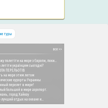
ие туры
все >>
жу полетіти на море з Європи, поки...
 летіти українцям сьогодні?
ИЛА ПЕРЕЛЬОТІВ
ть на море этим летом
гические курорты Украины
нный перелет в мире!
ый большой в мире аэропорт.
нань, город Хайкоу
-лучший отдых на океане и...