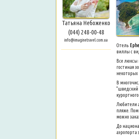
Татьяна Небоженко
(044) 248-00-48
info@imaginetravel.com.ua
Отель
Ephe
виллы с вид
Все люксы 
гостиная з
некоторых 
В многочис
"шведский 
курортного
Любители а
пляже. Пом
можно зака
До национа
аэропорта 