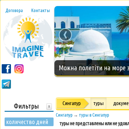
Договора
Контакты
‹
Новогодний тур на о.Занз
Сингапур
туры
докум
Фильтры
X
Сингапур
→
туры в Сингапур
количество дней
туры не представлены или не удов