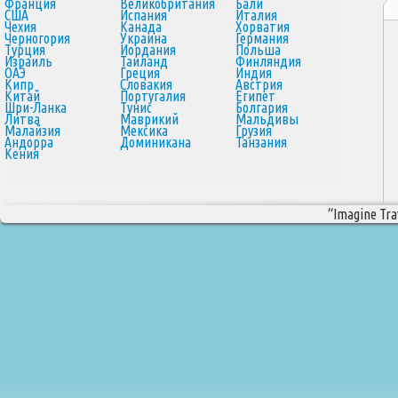
Франция
Великобритания
Бали
США
Испания
Италия
Чехия
Канада
Хорватия
Черногория
Украина
Германия
Турция
Иордания
Польша
Израиль
Таиланд
Финляндия
ОАЭ
Греция
Индия
Кипр
Словакия
Австрия
Китай
Португалия
Египет
Шри-Ланка
Тунис
Болгария
Литва
Маврикий
Мальдивы
Малайзия
Мексика
Грузия
Андорра
Доминикана
Танзания
Кения
“Imagine Trav