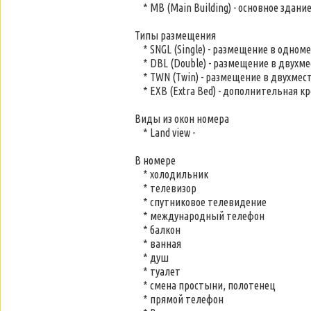
* MB (Main Building) - основное здани
Типы размещения
* SNGL (Single) - размещение в одном
* DBL (Double) - размещение в двухм
* TWN (Twin) - размещение в двухмес
* EXB (Extra Bed) - дополнительная к
Виды из окон номера
* Land view -
В номере
* холодильник
* телевизор
* cпутниковое телевидение
* международный телефон
* балкон
* ванная
* душ
* туалет
* смена простыни, полотенец
* прямой телефон