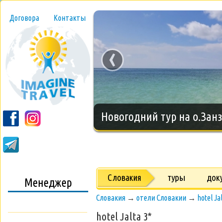
Договора
Контакты
‹
Новогодний тур на о.Занз
Словакия
туры
док
Менеджер
Словакия
→
отели Словакии
→
hotel Ja
hotel Jalta 3*