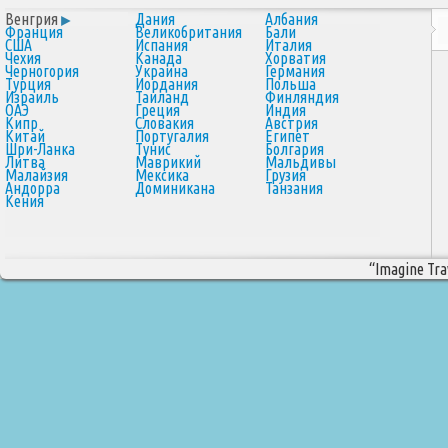
Венгрия
Дания
Албания
Франция
Великобритания
Бали
США
Испания
Италия
Чехия
Канада
Хорватия
Черногория
Украина
Германия
Турция
Иордания
Польша
Израиль
Таиланд
Финляндия
ОАЭ
Греция
Индия
Кипр
Словакия
Австрия
Китай
Португалия
Египет
Шри-Ланка
Тунис
Болгария
Литва
Маврикий
Мальдивы
Малайзия
Мексика
Грузия
Андорра
Доминикана
Танзания
Кения
“Imagine Trav