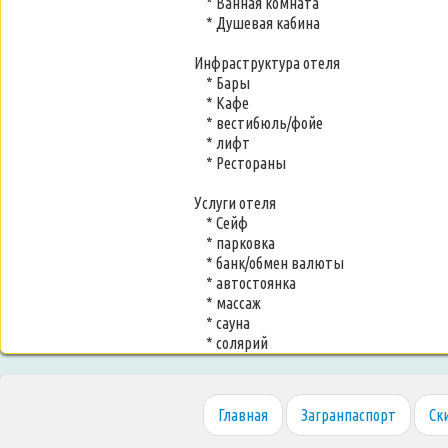
* Ванная комната
* Душевая кабина
Инфраструктура отеля
* Бары
* Кафе
* вестибюль/фойе
* лифт
* Рестораны
Услуги отеля
* Сейф
* парковка
* банк/обмен валюты
* автостоянка
* массаж
* сауна
* солярий
Главная
Загранпаспорт
Ск